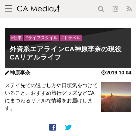
toggle
navigation
#仕事
#ライフスタイル
#トラベル
外資系エアラインCA神原李奈の現役
CAリアルライフ
神原李奈
2019.10.04
ステイ先での過ごし方や日頃気をつけて
いること、おすすめ旅行グッズなどCA
にまつわるリアルな情報をお届けしま
す。