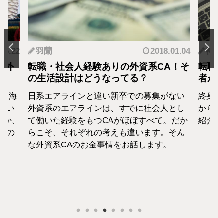
.05.22
羽蘭
2018.01.04
神
海外
転職・社会人経験ありの外資系CA！そ
転職
の生活設計はどうなってる？
者が
に！海
日系エアラインと違い新卒での募集がない
終身
てい
外資系のエアラインは、すでに社会人とし
から
のか、
て働いた経験をもつCAがほぼすべて。だか
紹介
私の
らこそ、それぞれの考えも違います。そん
な外資系CAのお金事情をお話します。