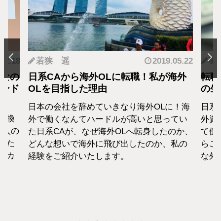
.12.18
若狭 遥
2019.05.22
羽
となの
日系CAから海外OLに転職！私が海外
転職
カンド
OLを目指した理由
の生
日本の会社を辞めていきなり海外OLに！海
日系
転換
外で働くなんてハードルが高いと思ってい
外資
1人の
た日系CAが、なぜ海外OLへ転身したのか、
て働
えた
どんな想いで海外に飛び出したのか、私の
らこ
セカ
経験をご紹介いたします。
な外