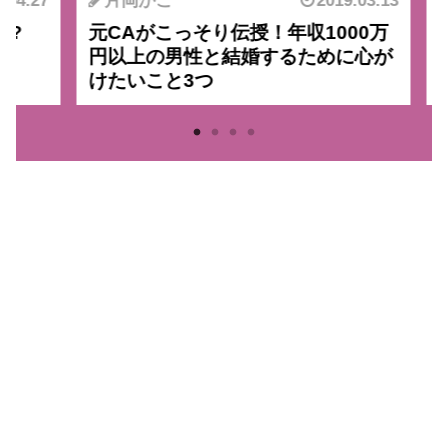
4.27
片岡かこ
2019.03.13
?
元CAがこっそり伝授！年収1000万
元
円以上の男性と結婚するために心が
的
けたいこと3つ
る