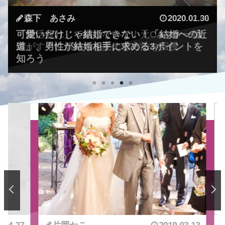
森下 あさみ
森下 あさみ
森下 あさみ
森下 あさみ
片岡かこ
2020.03.02
2020.02.25
2020.02.06
2020.01.30
2019.11.05
義理チョコのお返しは何がベスト？金額は？
絶対外さない！本命彼女の心を掴む、ホワイ
「婚活疲れ」で損しないで！元CAマナー講
可愛いだけじゃ結婚できない！「結婚への近
元国際線CA・マナー講師が見た！声をかけ
元CAマナー講師おすすめのホワイトデーの
トデーの鉄板ギフト3選
師がすぐに気持ちを変える方法を伝授
道」、男性が結婚相手に求める3ポイントを
られやすい人の3つの共通点
好印象ギフト3選
知ろう