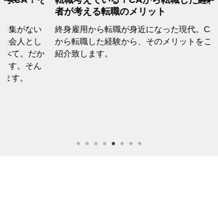
者が考える転職のメリット
込ん
キャ
ない
終身雇用から転職が身近になった現代。CA
CA
とし
から転職した経験から、そのメリットをご
んだ
。だか
紹介致します。
界を
そん
女優
。
正直
て進