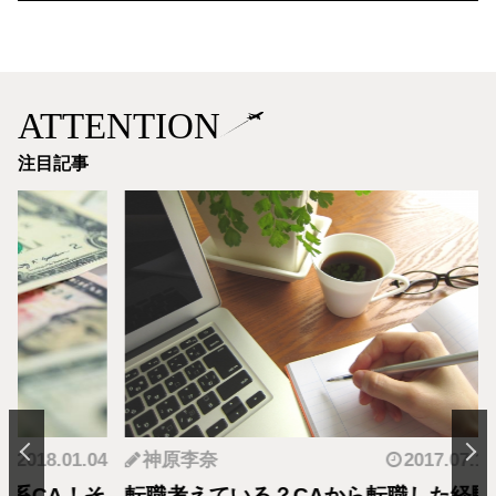
ATTENTION
注目記事
.01.04
神原李奈
2017.07.18
藤
A！そ
転職考えている？CAから転職した経験
【C