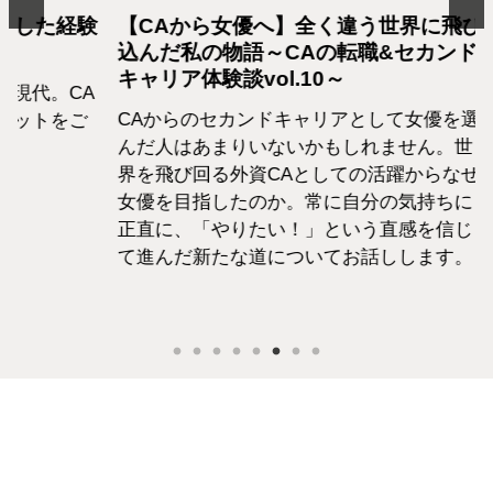
た経験
【CAから女優へ】全く違う世界に飛び
結婚
込んだ私の物語～CAの転職&セカンド
CA
キャリア体験談vol.10～
。CA
夢を
CAからのセカンドキャリアとして女優を選
をご
ト生
んだ人はあまりいないかもしれません。世
がき
界を飛び回る外資CAとしての活躍からなぜ
中で
女優を目指したのか。常に自分の気持ちに
を優
正直に、「やりたい！」という直感を信じ
は人
て進んだ新たな道についてお話しします。
いて