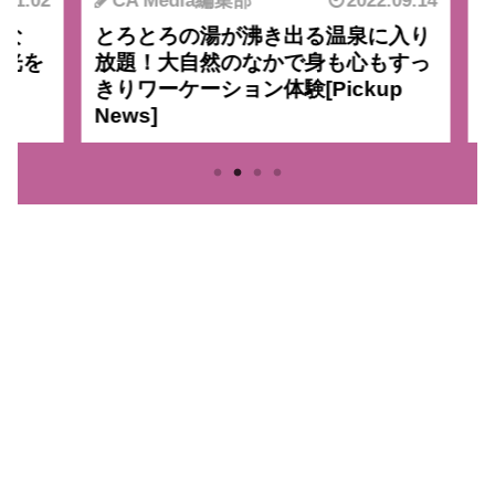
1.02
CA Media編集部
2022.09.14
な
とろとろの湯が沸き出る温泉に入り
元
光を
放題！大自然のなかで身も心もすっ
の
きりワーケーション体験
ィ