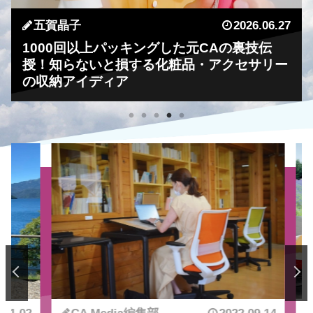
JUNKO
ありさ
Hannah
五賀晶子
若狭 遥
2026.07.02
2026.06.29
2026.06.29
2026.06.27
2026.06.25
スーツケースが閉まらない⁈旅の帰りのCA流
世界中の口コミが詰まった外資系CAのポー
ホテルで疲れた身体をリカバリー！外資系
1000回以上パッキングした元CAの裏技伝
シンガポール旅行におすすめの服装・持ち物
パッキング術
チの中身大公開～CAのポーチ特集～
CAのスーツケースの中身公開
授！知らないと損する化粧品・アクセサリー
5選
の収納アイディア