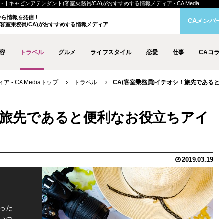
キャビンアテンダント(客室乗務員/CA)がおすすめする情報メディア - CA Media
クから情報を発信！
CAメンバ
客室乗務員/CA)がおすすめする情報メディア
容
トラベル
グルメ
ライフスタイル
恋愛
仕事
CAコ
- CA Mediaトップ
トラベル
CA(客室乗務員)イチオシ！旅先である
シ！旅先であると便利なお役立ちアイ
2019.03.19
った
いつ