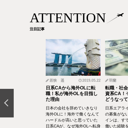
ATTENTION
注目記事
mi
2019.12.18
若狭 遥
2019.05.22
羽蘭
から野菜ソムリエ
日系CAから海外OLに転
転職・社会
おとなの食育」を伝
職！私が海外OLを目指し
資系CA！
CAの転職＆セカン
た理由
どうなって
リア体験談vol.13～
日本の会社を辞めていきなり
日系エアラ
結婚、出産などを通し
海外OLに！海外で働くなんて
の募集がな
の転換期が度々ありま
ハードルが高いと思っていた
インは、す
でもあるけど、1人の女
日系CAが、なぜ海外OLへ転身
働いた経験