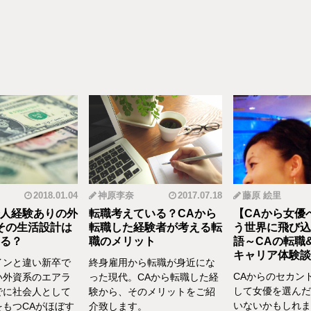
2018.01.04
神原李奈
2017.07.18
藤原 絵里
人経験ありの外
転職考えている？CAから
【CAから女優
その生活設計は
転職した経験者が考える転
う世界に飛び込
る？
職のメリット
語～CAの転職
キャリア体験談vo
インと違い新卒で
終身雇用から転職が身近にな
CAからのセカン
い外資系のエアラ
った現代。CAから転職した経
して女優を選んだ
でに社会人として
験から、そのメリットをご紹
いないかもしれま
をもつCAがほぼす
介致します。