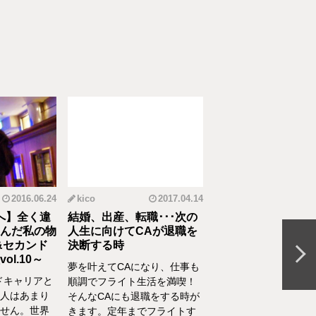
2016.06.24
kico
2017.04.14
riko
20
へ】全く違
結婚、出産、転職･･･次の
元CAの育児論！離
んだ私の物
人生に向けてCAが退職を
食べてくれない、自
&セカンド
決断する時
間を持ちたいをCA
l.10～
決
夢を叶えてCAになり、仕事も
ドキャリアと
離乳食を思うように食
順調でフライト生活を満喫！
人はあまり
れない、自分の時間を
そんなCAにも退職をする時が
せん。世界
い、部屋が散らかって
きます。定年までフライトす