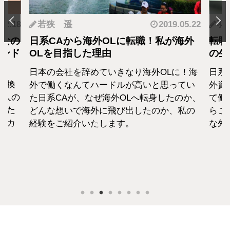
.12.18
若狭 遥
2019.05.22
羽
となの
日系CAから海外OLに転職！私が海外
転職
カンド
OLを目指した理由
の生
日本の会社を辞めていきなり海外OLに！海
日系
転換
外で働くなんてハードルが高いと思ってい
外資
1人の
た日系CAが、なぜ海外OLへ転身したのか、
て働
えた
どんな想いで海外に飛び出したのか、私の
らこ
セカ
経験をご紹介いたします。
な外