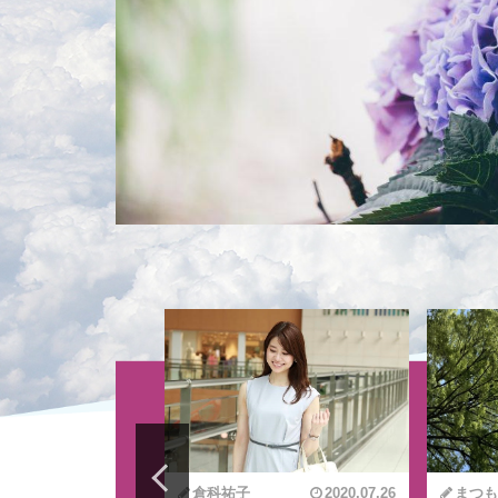
a編
2022.09.14
倉科祐子
2020.07.26
まつも