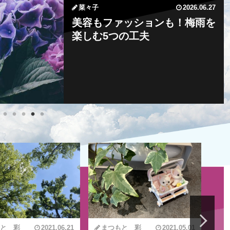
藤原 絵里
若狭 遥
2026.06.27
2026.06.27
JUNKO
菜々子
若狭 遥
2026.07.02
2026.06.27
2026.06.25
タイプ別ストレス解消実例も！
シンガポール在住CAが実践！
スーツケースが閉まらない⁈旅
美容もファッションも！梅雨を
シンガポール旅行におすすめの
3つの”Ｒ”で心も体もリラック
憂鬱な梅雨を乗り切る気分コン
の帰りのCA流パッキング術
楽しむ5つの工夫
服装・持ち物5選
ス
トロール法5選
と 彩
2021.06.21
まつもと 彩
2021.05.01
C