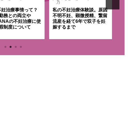
乃
集
不妊治療事情って？
私の不妊治療体験談。原因
と
勤務との両立や
不明不妊、顕微授精、繋留
泉
、ANAの不妊治療に使
流産を経て6年で双子を妊
か
暇制度について
娠するまで
ケ