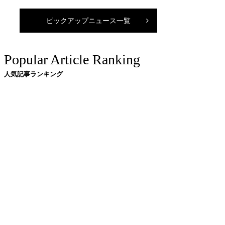
部
CAの強みと弱みとは？ビ
ろとろの湯が沸き出る温
ューティーコンテストに出
ピックアップニュース一覧
に入り放題！大自然のな
場して感じたCAの特性
で身も心もすっきりワー
ーション体験
Popular Article Ranking
人気記事ランキング