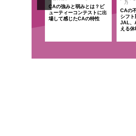
乃
CAの強みと弱みとは？ビ
の湯が沸き出る温
CAの
ューティーコンテストに出
放題！大自然のな
シフト
場して感じたCAの特性
心もすっきりワー
JAL
ン体験
える休