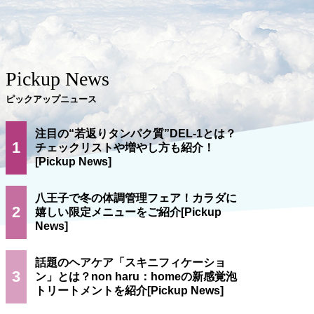
Pickup News
ピックアップニュース
注目の“若返りタンパク質”DEL-1とは？
1
チェックリストや増やし方も紹介！
八王子で冬の体調管理フェア！カラダに
2
嬉しい限定メニューをご紹介
話題のヘアケア「スキニフィケーショ
3
ン」とは？non haru：homeの新感覚泡
トリートメントを紹介
A Media編
2022.09.14
倉科祐子
2020.07.26