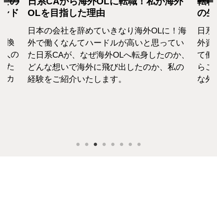
となの
日系CAから海外OLに転職！私が海外
転職
カンド
OLを目指した理由
の生
日本の会社を辞めていきなり海外OLに！海
日系
転換
外で働くなんてハードルが高いと思ってい
外資
1人の
た日系CAが、なぜ海外OLへ転身したのか、
て働
えた
どんな想いで海外に飛び出したのか、私の
らこ
セカ
経験をご紹介いたします。
な外