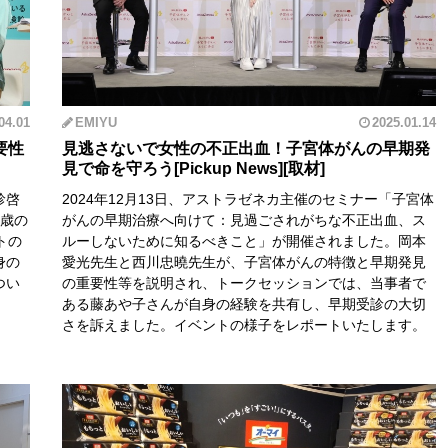
04.01
EMIYU
2025.01.14
要性
見逃さないで女性の不正出血！子宮体がんの早期発
見で命を守ろう
診啓
2024年12月13日、アストラゼネカ主催のセミナー「子宮体
9歳の
がんの早期治療へ向けて：見過ごされがちな不正出血、ス
トの
ルーしないために知るべきこと」が開催されました。岡本
身の
愛光先生と西川忠曉先生が、子宮体がんの特徴と早期発見
つい
の重要性等を説明され、トークセッションでは、当事者で
ある藤あや子さんが自身の経験を共有し、早期受診の大切
さを訴えました。イベントの様子をレポートいたします。