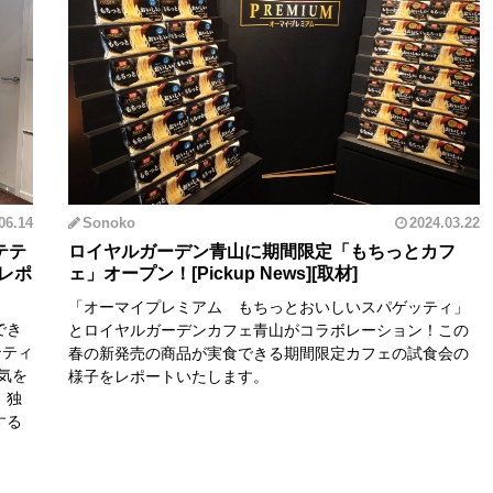
06.14
Sonoko
2024.03.22
テテ
ロイヤルガーデン青山に期間限定「もちっとカフ
レポ
ェ」オープン！
「オーマイプレミアム もちっとおいしいスパゲッティ」
でき
とロイヤルガーデンカフェ青山がコラボレーション！この
テティ
春の新発売の商品が実食できる期間限定カフェの試食会の
気を
様子をレポートいたします。
、独
する
！