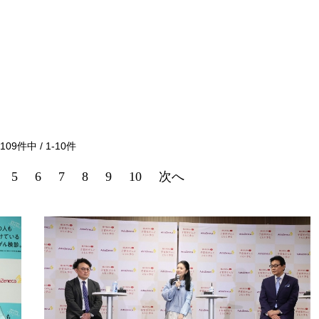
109
件中 /
1
-
10
件
5
6
7
8
9
10
次へ