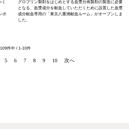
べく
グロブリン製剤をはじめとする血漿分画製剤の製造に必要
となる、血漿成分を献血していただくために設置した血漿
レポ
成分献血専用の「東京八重洲献血ルーム」がオープンしま
した。
109
件中 /
1
-
10
件
5
6
7
8
9
10
次へ