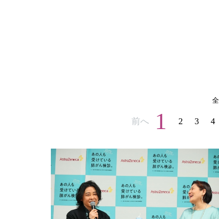
全
1
前へ
2
3
4