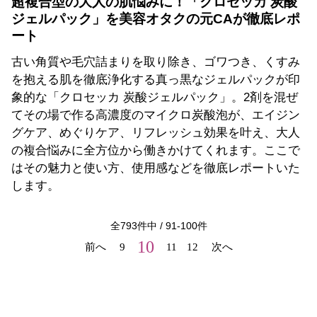
超複合型の大人の肌悩みに！「クロセッカ 炭酸
ジェルパック」を美容オタクの元CAが徹底レポ
ート
古い角質や毛穴詰まりを取り除き、ゴワつき、くすみ
を抱える肌を徹底浄化する真っ黒なジェルパックが印
象的な「クロセッカ 炭酸ジェルパック」。2剤を混ぜ
てその場で作る高濃度のマイクロ炭酸泡が、エイジン
グケア、めぐりケア、リフレッシュ効果を叶え、大人
の複合悩みに全方位から働きかけてくれます。ここで
はその魅力と使い方、使用感などを徹底レポートいた
します。
全
793
件中 /
91
-
100
件
10
前へ
9
11
12
次へ