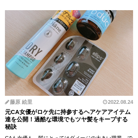
藤原 絵里
2022.08.24
元CA女優がロケ先に持参するヘアケアアイテム
達を公開！過酷な環境でもツヤ髪をキープする
秘訣