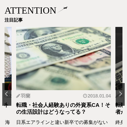
ATTENTION
注目記事
羽蘭
2018.01.04
神原李奈
職・社会人経験ありの外資系CA！そ
転職考えてい
生活設計はどうなってる？
者が考える転
系エアラインと違い新卒での募集がない
終身雇用から転