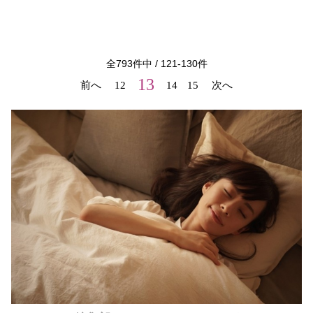
全
793
件中 /
121
-
130
件
13
前へ
12
14
15
次へ