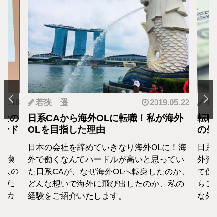
.12.18
若狭 遥
2019.05.22
羽
となの
日系CAから海外OLに転職！私が海外
転職
カンド
OLを目指した理由
の生
日本の会社を辞めていきなり海外OLに！海
日系
転換
外で働くなんてハードルが高いと思ってい
外資
1人の
た日系CAが、なぜ海外OLへ転身したのか、
て働
えた
どんな想いで海外に飛び出したのか、私の
らこ
セカ
経験をご紹介いたします。
な外