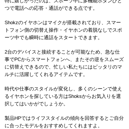
特に嬉しかったのは、スポーツ中に多機能ボタンひと
つで電話への応答・通話ができる点です。
Shokz
のイヤホンはマイクが搭載されており、スマー
トフォン側の切替え操作・イヤホンの着脱なしでスポ
ーツ中でも瞬時に通話をスタートできます。
2台のデバイスと接続することが可能なため、急な仕
事で
PC
からスマートフォンへ、またその逆をスムーズ
に切替えできるので、忙しい私たちにはピッタリのマ
ルチに活躍してくれるアイテムです。
時代や仕事のスタイルが変化し、多くのシーンで使え
るイヤホンを探している方は
Shoks
からお気入りを選
択してはいかがでしょうか。
製品
HP
ではライフスタイルの傾向を回答するとご自分
に合ったモデルをおすすめしてくれますよ。