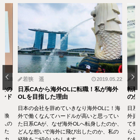
.12.18
若狭 遥
2019.05.22
羽
となの
日系CAから海外OLに転職！私が海外
転職
カンド
OLを目指した理由
の生
日本の会社を辞めていきなり海外OLに！海
日系
転換
外で働くなんてハードルが高いと思ってい
外資
1人の
た日系CAが、なぜ海外OLへ転身したのか、
て働
えた
どんな想いで海外に飛び出したのか、私の
らこ
セカ
経験をご紹介いたします。
な外