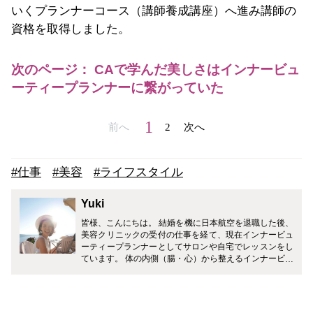
いくプランナーコース（講師養成講座）へ進み講師の
資格を取得しました。
次のページ： CAで学んだ美しさはインナービュ
ーティープランナーに繋がっていた
1
前へ
2
次へ
#仕事
#美容
#ライフスタイル
Yuki
皆様、こんにちは。 結婚を機に日本航空を退職した後、
美容クリニックの受付の仕事を経て、現在インナービュ
ーティープランナーとしてサロンや自宅でレッスンをし
ています。 体の内側（腸・心）から整えるインナービュ
ーティーダイエット。腸を整える食事をすることで主に
肌質や肌荒れ、冷え性やむくみや便秘などを改善するこ
とができます。また、お料理だけでなく、女性としての
「美しさ」を追求しているところも魅力です。 食事や美