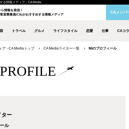
情報メディア - CA Media
クから情報を発信！
CAメンバ
客室乗務員/CA)がおすすめする情報メディア
容
トラベル
グルメ
ライフスタイル
恋愛
仕事
CAコ
- CA Mediaトップ
CA Mediaライター一覧
Miのプロフィール
r PROFILE
ライター
ール