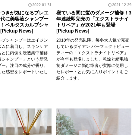
2022.01.31
2021.12.29
サつきが気になるプレエ
寝ている間に髪のダメージ補修！3
世代に美容液シャンプー
年連続即完売の「エクストラナイ
め！ベルタスカルプシャ
トリペア」が2021年も登場
は
ルプシャンプーはエイジン
2018年の発売以降、毎冬大人気で完売
ズムに着目し、スキンケア
しているダイアン パーフェクトビュー
もとに内側を浸透集中補修
ティーの「エクストラナイトリペア」
液シャンプー」という新発
が今年も登場しました。乾燥と縮毛強
プー。注目の成分や香り、
制ダメージに悩む筆者が実際に使用し
した感想をレポートいたし
たレポートとお気に入りポイントをご
紹介します。