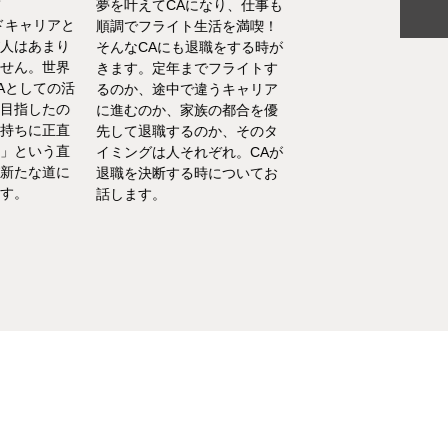
夢を叶えてCAになり、仕事も
ドキャリアと
離乳食を思うように食
順調でフライト生活を満喫！
人はあまり
れない、自分の時間を
そんなCAにも退職をする時が
せん。世界
い、部屋が散らかって
きます。定年までフライトす
Aとしての活
やるべきことが終わら
るのか、途中で違うキャリア
目指したの
い……そんな育児・家
に進むのか、家族の都合を優
持ちに正直
るなかでの悩みをCA
先して退職するのか、そのタ
」という直
決！キャビンアテンダ
イミングは人それぞれ。CAが
新たな道に
して働くなかで培った
退職を決断する時についてお
す。
を、家庭というフィー
話します。
活かしている筆者が、
決の一例をご紹介いた
す。