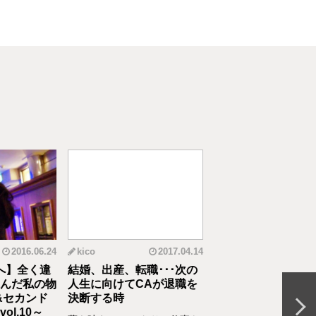
2016.06.24
kico
2017.04.14
riko
20
へ】全く違
結婚、出産、転職･･･次の
元CAの育児論！離
んだ私の物
人生に向けてCAが退職を
食べてくれない、自
&セカンド
決断する時
間を持ちたいをCA
l.10～
決