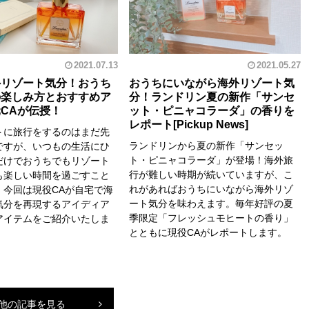
2021.07.13
2021.05.27
外リゾート気分！おうち
おうちにいながら海外リゾート気
の楽しみ方とおすすめア
分！ランドリン夏の新作「サンセ
CAが伝授！
ット・ピニャコラーダ」の香りを
レポート
トに旅行をするのはまだ先
ランドリンから夏の新作「サンセッ
ですが、いつもの生活にひ
ト・ピニャコラーダ」が登場！海外旅
だけでおうちでもリゾート
行が難しい時期が続いていますが、こ
も楽しい時間を過ごすこと
れがあればおうちにいながら海外リゾ
。今回は現役CAが自宅で海
ート気分を味わえます。毎年好評の夏
気分を再現するアイディア
季限定「フレッシュモヒートの香り」
アイテムをご紹介いたしま
とともに現役CAがレポートします。
他の記事を見る