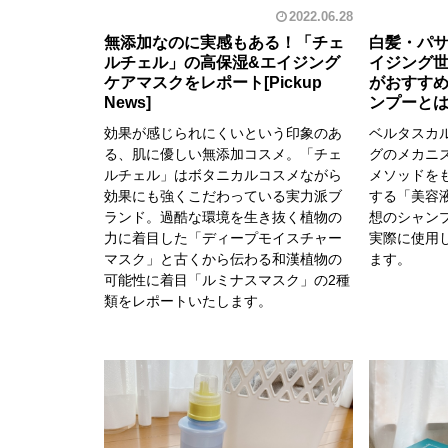
2022.06.28
無添加なのに実感もある！「チェ
白髪・パ
ルチェル」の高保湿&エイジング
イジング
ケアマスクをレポート
がおすす
ンプーと
効果が感じられにくいという印象のあ
ベルタスカ
る、肌に優しい無添加コスメ。「チェ
グのメカニ
ルチェル」はボタニカルコスメながら
メソッドを
効果にも強くこだわっている実力派ブ
する「美容
ランド。過酷な環境を生き抜く植物の
想のシャン
力に着目した「ディープモイスチャー
実際に使用
マスク」と古くから伝わる和漢植物の
ます。
可能性に着目「ルミナスマスク」の2種
類をレポートいたします。