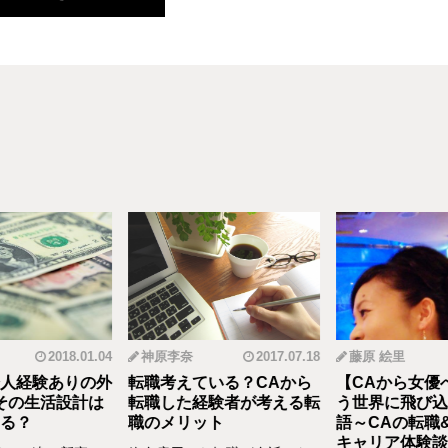
2018.01.04
神原李奈
2017.07.18
藤原 絵里
人経験ありの外
転職考えている？CAから
【CAから女優
その生活設計は
転職した経験者が考える転
う世界に飛び込
る？
職のメリット
語～CAの転職
キャリア体験談vo