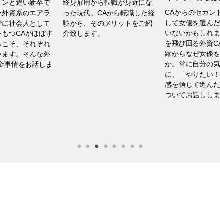
インと違い新卒で
終身雇用から転職が身近にな
CAからのセカン
い外資系のエアラ
った現代。CAから転職した経
して女優を選んだ
でに社会人として
験から、そのメリットをご紹
いないかもしれま
をもつCAがほぼす
介致します。
を飛び回る外資C
らこそ、それぞれ
躍からなぜ女優を
います。そんな外
か。常に自分の気
お金事情をお話しま
に、「やりたい！
感を信じて進んだ
ついてお話ししま