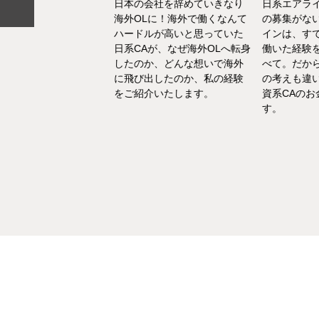
日本の会社を辞めていきなり
日系エアラ
結婚、出産などを通し
海外OLに！海外で働くなんて
の募集がな
の転換期が度々ありま
ハードルが高いと思っていた
インは、す
でもあるけど、1人の女
日系CAが、なぜ海外OLへ転身
働いた経験
て自立もしていたい。
したのか、どんな想いで海外
べて。だか
えた中で選んだ「野菜
に飛び出したのか、私の経験
の考えも違
エ」としてのセカンド
をご紹介いたします。
資系CAの
アをお話いたします。
す。