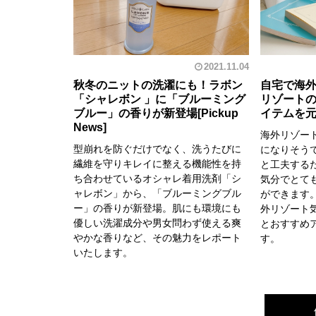
2021.11.04
秋冬のニットの洗濯にも！ラボン
自宅で海
「シャレボン 」に「ブルーミング
リゾート
ブルー」の香りが新登場
イテムを元
海外リゾー
型崩れを防ぐだけでなく、洗うたびに
になりそう
繊維を守りキレイに整える機能性を持
と工夫する
ち合わせているオシャレ着用洗剤「シ
気分でとて
ャレボン」から、「ブルーミングブル
ができます
ー」の香りが新登場。肌にも環境にも
外リゾート
優しい洗濯成分や男女問わず使える爽
とおすすめ
やかな香りなど、その魅力をレポート
す。
いたします。