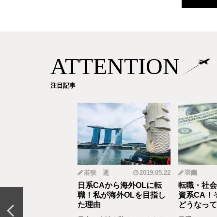
ATTENTION
注目記事
mi
2019.12.18
若狭 遥
2019.05.22
羽蘭
から野菜ソムリエ
日系CAから海外OLに転
転職・社会
おとなの食育」を伝
職！私が海外OLを目指し
資系CA！
CAの転職＆セカン
た理由
どうなって
リア体験談vol.13～