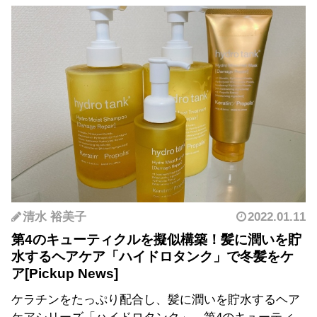
清水 裕美子
2022.01.11
第4のキューティクルを擬似構築！髪に潤いを貯
水するヘアケア「ハイドロタンク」で冬髪をケ
ア
ケラチンをたっぷり配合し、髪に潤いを貯水するヘア