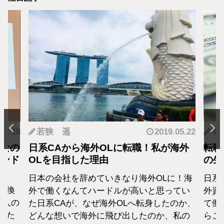
.05.22
羽蘭
2018.01.04
神
海外
転職・社会人経験ありの外資系CA！そ
転職
の生活設計はどうなってる？
者が
に！海
日系エアラインと違い新卒での募集がない
終身
てい
外資系のエアラインは、すでに社会人とし
から
のか、
て働いた経験をもつCAがほぼすべて。だか
紹介
私の
らこそ、それぞれの考えも違います。そん