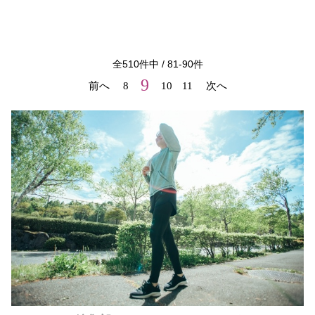
全
510
件中 /
81
-
90
件
9
前へ
8
10
11
次へ