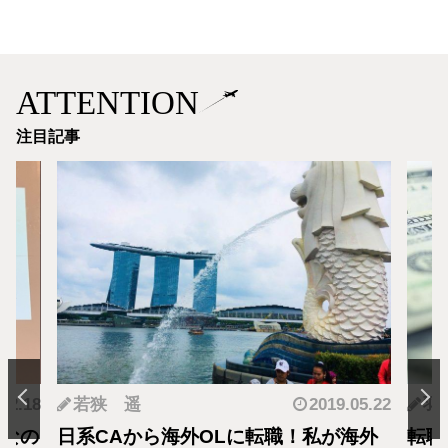
ATTENTION
注目記事
.12.18
若狭 遥
2019.05.22
羽
となの
日系CAから海外OLに転職！私が海外
転職