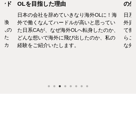
カンド
OLを目指した理由
の生
日本の会社を辞めていきなり海外OLに！海
日系
転換
外で働くなんてハードルが高いと思ってい
外資
1人の
た日系CAが、なぜ海外OLへ転身したのか、
て働
えた
どんな想いで海外に飛び出したのか、私の
らこ
セカ
経験をご紹介いたします。
な外