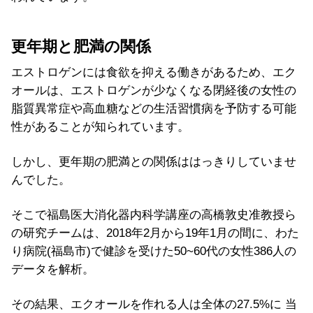
更年期と肥満の関係
エストロゲンには食欲を抑える働きがあるため、エク
オールは、エストロゲンが少なくなる閉経後の女性の
脂質異常症や高血糖などの生活習慣病を予防する可能
性があることが知られています。
しかし、更年期の肥満との関係ははっきりしていませ
んでした。
そこで福島医大消化器内科学講座の高橋敦史准教授ら
の研究チームは、2018年2月から19年1月の間に、わた
り病院(福島市)で健診を受けた50~60代の女性386人の
データを解析。
その結果、エクオールを作れる人は全体の27.5%に 当