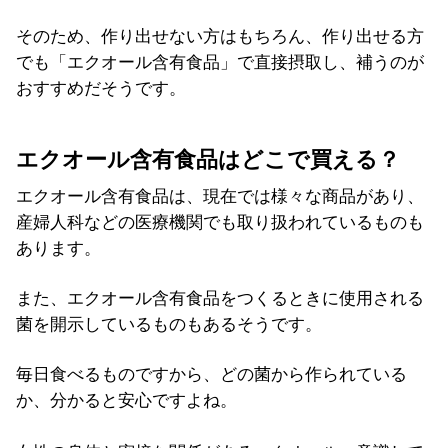
そのため、作り出せない方はもちろん、作り出せる方
でも「エクオール含有食品」で直接摂取し、補うのが
おすすめだそうです。
エクオール含有食品はどこで買える？
エクオール含有食品は、現在では様々な商品があり、
産婦人科などの医療機関でも取り扱われているものも
あります。
また、エクオール含有食品をつくるときに使用される
菌を開示しているものもあるそうです。
毎日食べるものですから、どの菌から作られている
か、分かると安心ですよね。