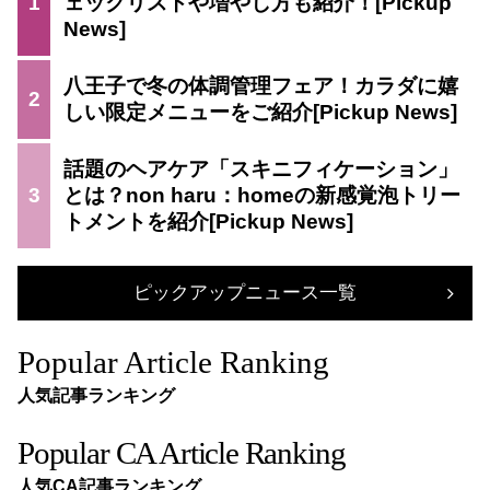
1
ェックリストや増やし方も紹介！
八王子で冬の体調管理フェア！カラダに嬉
2
しい限定メニューをご紹介
話題のヘアケア「スキニフィケーション」
3
とは？non haru：homeの新感覚泡トリー
トメントを紹介
ピックアップニュース一覧
Popular Article Ranking
人気記事ランキング
Popular CA Article Ranking
人気CA記事ランキング