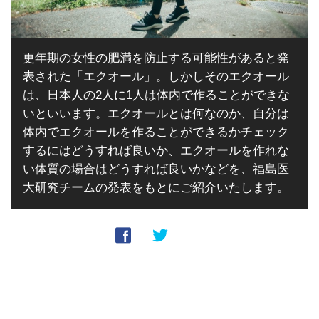
更年期の女性の肥満を防止する可能性があると発
表された「エクオール」。しかしそのエクオール
は、日本人の2人に1人は体内で作ることができな
いといいます。エクオールとは何なのか、自分は
体内でエクオールを作ることができるかチェック
するにはどうすれば良いか、エクオールを作れな
い体質の場合はどうすれば良いかなどを、福島医
大研究チームの発表をもとにご紹介いたします。