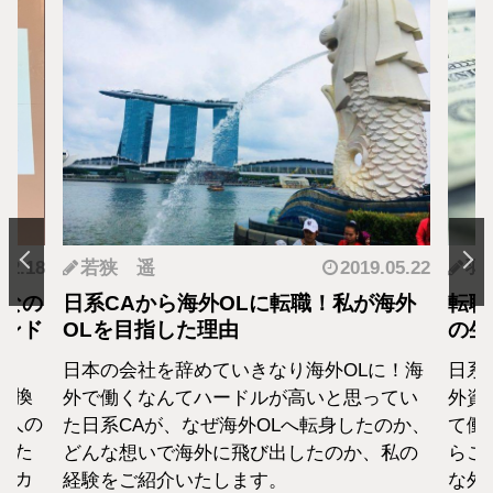
.12.18
若狭 遥
2019.05.22
羽
となの
日系CAから海外OLに転職！私が海外
転職
カンド
OLを目指した理由
の生
日本の会社を辞めていきなり海外OLに！海
日系
転換
外で働くなんてハードルが高いと思ってい
外資
1人の
た日系CAが、なぜ海外OLへ転身したのか、
て働
えた
どんな想いで海外に飛び出したのか、私の
らこ
セカ
経験をご紹介いたします。
な外