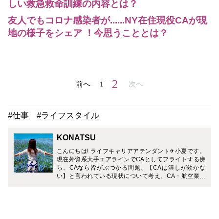
しい救急救命訓練の内容とは？
友人でもコロナ感染者が......NY在住現役CAが現
地の様子をシェア ！今思うこととは？
2
前へ
1
次へ
#仕事
#ライフスタイル
KONATSU
こんにちは! ライフキャリアアテンダント✈小夏です。
現在外資系大手エアラインでCAとしてフライトする傍
ら、CAなら皆がぶつかる問題、【CAは潰しが効かな
い】と言われている現状について考え、CA・航空業界
で働く方々へのセカンドキャリアを支援するため、活動
中です。 国家資格キャリアコンサルタントの資格を取得
致しましたので、今後ますますキャリアでお悩みの方の
サポートができる存在になれればと思います。