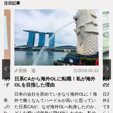
注目記事
2019.05.22
羽蘭
から海外OLに転職！私が海外
転職・社会人経験あ
指した理由
の生活設計はどうな
を辞めていきなり海外OLに！海
日系エアラインと違い
んてハードルが高いと思ってい
外資系のエアラインは
が、なぜ海外OLへ転身したのか、
て働いた経験をもつCA