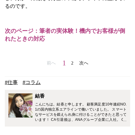
るのです。
次のページ：筆者の実体験！機内でお客様が倒
れたときの対応
1
前へ
2
次へ
#仕事
#コラム
結香
こんにちは。結香と申します。 顧客満足度10年連続NO.
1の国内独立系エアラインで働いていました。 スマート
なサービスを鍛えられ身に付けることができたと思って
います！ CA引退後は、ANAグループ企業に入社。 CA
時代に鍛えられたスマートなおもてなしを活かし、政府
系の大手金融機関で受付業務に従事しています。 旅行が
趣味でハワイや沖縄などの南国リゾート、 その中でもラ