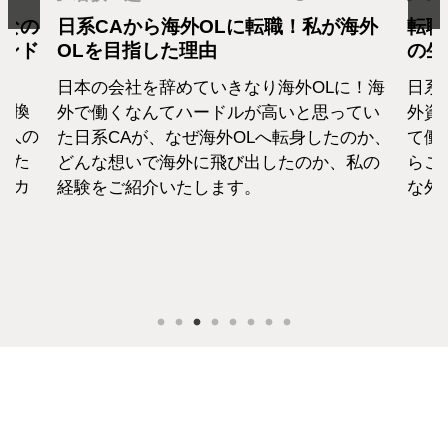
となの
日系CAから海外OLに転職！私が海外
転職
カンド
OLを目指した理由
の生
日本の会社を辞めていきなり海外OLに！海
日系
転換
外で働くなんてハードルが高いと思ってい
外資
1人の
た日系CAが、なぜ海外OLへ転身したのか、
て働
えた
どんな想いで海外に飛び出したのか、私の
らこ
セカ
経験をご紹介いたします。
な外