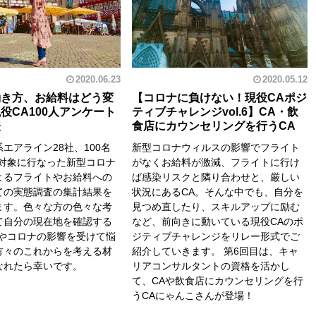
2020.06.23
2020.05.12
働き方、お給料はどう変
【コロナに負けない！現役CAポジ
役CA100人アンケート
ティブチャレンジvol.6】CA・飲
表
食店にカウンセリングを行うCA
エアライン28社、100名
新型コロナウィルスの影響でフライト
を対象に行なった新型コロナ
がなくお給料が激減、フライトに行け
よるフライトやお給料への
ば感染リスクと隣り合わせと、厳しい
ての実態調査の集計結果を
状況にあるCA。そんな中でも、自分を
ます。色々な方の色々な考
見つめ直したり、スキルアップに励む
て自分の現在地を確認する
など、前向きに動いている現役CAのポ
Aやコロナの影響を受けて悩
ジティブチャレンジをリレー形式でご
方々のこれからを考える材
紹介していきます。 第6回目は、キャ
なれたら幸いです。
リアコンサルタントの資格を活かし
て、CAや飲食店にカウンセリングを行
うCAにゃんこさんが登場！