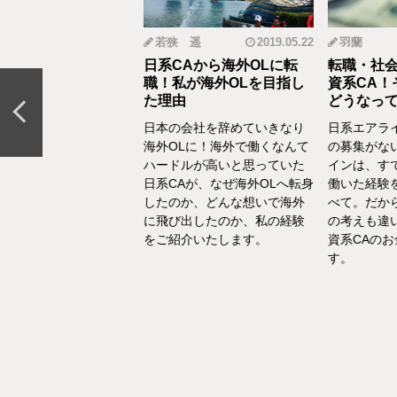
mi
2019.12.18
若狭 遥
2019.05.22
羽蘭
から野菜ソムリエ
日系CAから海外OLに転
転職・社会
おとなの食育」を伝
職！私が海外OLを目指し
資系CA！
CAの転職＆セカン
た理由
どうなって
リア体験談vol.13～
日本の会社を辞めていきなり
日系エアラ
結婚、出産などを通し
海外OLに！海外で働くなんて
の募集がな
の転換期が度々ありま
ハードルが高いと思っていた
インは、す
でもあるけど、1人の女
日系CAが、なぜ海外OLへ転身
働いた経験
て自立もしていたい。
したのか、どんな想いで海外
べて。だか
えた中で選んだ「野菜
に飛び出したのか、私の経験
の考えも違
エ」としてのセカンド
をご紹介いたします。
資系CAの
アをお話いたします。
す。