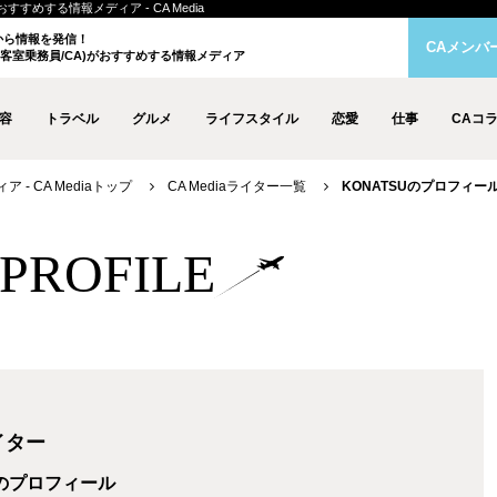
すすめする情報メディア - CA Media
クから情報を発信！
CAメンバ
客室乗務員/CA)がおすすめする情報メディア
容
トラベル
グルメ
ライフスタイル
恋愛
仕事
CAコ
- CA Mediaトップ
CA Mediaライター一覧
KONATSUのプロフィー
r PROFILE
ライター
のプロフィール