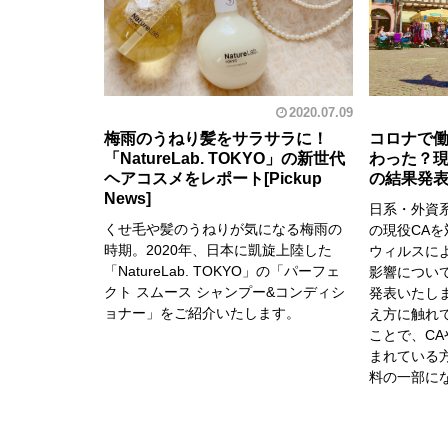
2020.07.09
梅雨のうねり髪をサラサラに！
コロナで
「NatureLab. TOKYO」の新世代
わった？現
ヘアコスメをレポート
の結果発
日系・外資系
くせ毛や髪のうねりが気になる梅雨の
の現役CA
時期。2020年、日本に凱旋上陸した
ウィルスに
「NatureLab. TOKYO」の「パーフェ
影響につい
クト スムース シャンプー&コンディシ
発表いたし
ョナー」をご紹介いたします。
え方に触れ
ことで、C
まれている
料の一部に