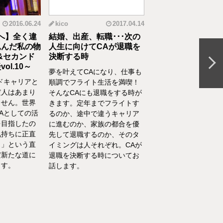
2016.06.24
kico
2017.04.14
riko
20
へ】全く違
結婚、出産、転職･･･次の
元CAの育児論！離
んだ私の物
人生に向けてCAが退職を
食べてくれない、自
&セカンド
決断する時
間を持ちたいをCA
l.10～
決
夢を叶えてCAになり、仕事も
ドキャリアと
離乳食を思うように食
順調でフライト生活を満喫！
人はあまり
れない、自分の時間を
そんなCAにも退職をする時が
せん。世界
い、部屋が散らかって
きます。定年までフライトす
Aとしての活
やるべきことが終わら
るのか、途中で違うキャリア
目指したの
い……そんな育児・家
に進むのか、家族の都合を優
持ちに正直
るなかでの悩みをCA
先して退職するのか、そのタ
」という直
決！キャビンアテンダ
イミングは人それぞれ。CAが
新たな道に
して働くなかで培った
退職を決断する時についてお
す。
を、家庭というフィー
話します。
活かしている筆者が、
決の一例をご紹介いた
す。