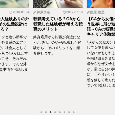
2018.01.04
神原李奈
2017.07.18
藤原 絵里
人経験ありの外
転職考えている？CAから
【CAから女優
その生活設計は
転職した経験者が考える転
う世界に飛び込
る？
職のメリット
語～CAの転職
キャリア体験談vo
インと違い新卒で
終身雇用から転職が身近にな
CAからのセカン
い外資系のエアラ
った現代。CAから転職した経
して女優を選んだ
でに社会人として
験から、そのメリットをご紹
いないかもしれま
をもつCAがほぼす
介致します。
を飛び回る外資C
らこそ、それぞれ
躍からなぜ女優を
います。そんな外
か。常に自分の気
お金事情をお話しま
に、「やりたい！
感を信じて進んだ
ついてお話ししま