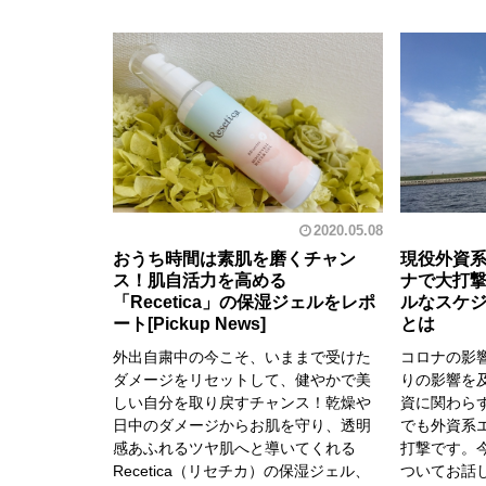
2020.05.08
おうち時間は素肌を磨くチャン
現役外資系
ス！肌自活力を高める
ナで大打
「Recetica」の保湿ジェルをレポ
ルなスケ
ート
とは
外出自粛中の今こそ、いままで受けた
コロナの影
ダメージをリセットして、健やかで美
りの影響を
しい自分を取り戻すチャンス！乾燥や
資に関わら
日中のダメージからお肌を守り、透明
でも外資系
感あふれるツヤ肌へと導いてくれる
打撃です。
Recetica（リセチカ）の保湿ジェル、
ついてお話