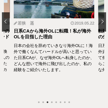
.12.18
若狭 遥
2019.05.22
羽
となの
日系CAから海外OLに転職！私が海外
転職
カンド
OLを目指した理由
の生
日本の会社を辞めていきなり海外OLに！海
日系
転換
外で働くなんてハードルが高いと思ってい
外資
1人の
た日系CAが、なぜ海外OLへ転身したのか、
て働
えた
どんな想いで海外に飛び出したのか、私の
らこ
セカ
経験をご紹介いたします。
な外