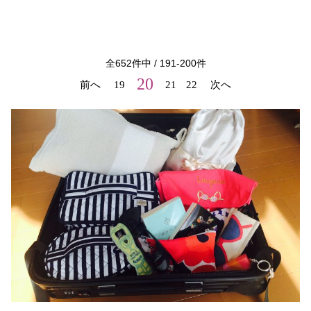
全
652
件中 /
191
-
200
件
20
前へ
19
21
22
次へ