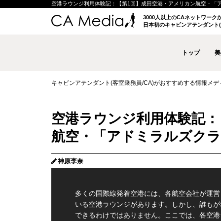
空港ラウンジ利用体験記：【第1回】成田空港・アメリカン航空・「アドミラ
3000人以上のCAネットワー
日本初のキャビンアテンダント(
トップ
美
キャビンアテンダント(客室乗務員/CA)がおすすめする情報メディア 
空港ラウンジ利用体験記：
航空・「アドミラルズクラ
神原李奈
多くの国際線発着空港には、各航空会社が運営
いる空港ラウンジがあります。しかし、誰もが
できるわけではありません。ここでは、各空港