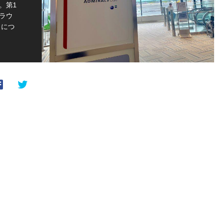
。第1
ラウ
」につ