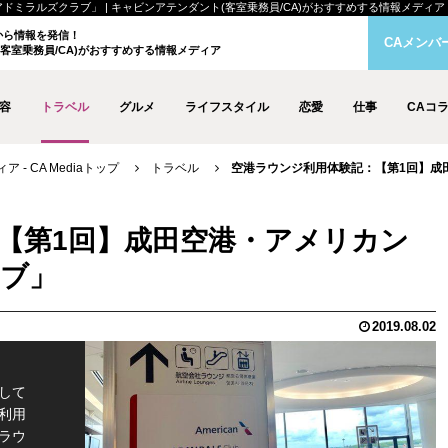
ルズクラブ」 | キャビンアテンダント(客室乗務員/CA)がおすすめする情報メディア - CA
クから情報を発信！
CAメンバ
客室乗務員/CA)がおすすめする情報メディア
容
トラベル
グルメ
ライフスタイル
恋愛
仕事
CAコ
- CA Mediaトップ
トラベル
空港ラウンジ利用体験記：【第1回】成
【第1回】成田空港・アメリカン
ブ」
2019.08.02
して
利用
ラウ