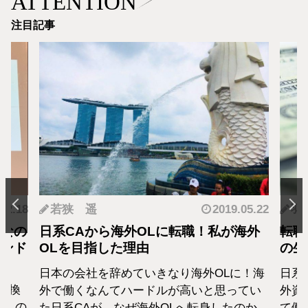
ATTENTION
注目記事
.12.18
若狭 遥
2019.05.22
羽
となの
日系CAから海外OLに転職！私が海外
転職
カンド
OLを目指した理由
の生
日本の会社を辞めていきなり海外OLに！海
日系
転換
外で働くなんてハードルが高いと思ってい
外資
1人の
た日系CAが、なぜ海外OLへ転身したのか、
て働