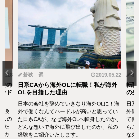
.12.18
若狭 遥
2019.05.22
羽
となの
日系CAから海外OLに転職！私が海外
転職
カンド
OLを目指した理由
の生
日本の会社を辞めていきなり海外OLに！海
日系
転換
外で働くなんてハードルが高いと思ってい
外資
1人の
た日系CAが、なぜ海外OLへ転身したのか、
て働
えた
どんな想いで海外に飛び出したのか、私の
らこ
セカ
経験をご紹介いたします。
な外