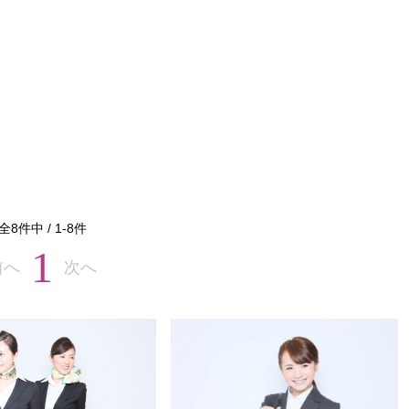
全
8
件中 /
1
-
8
件
1
前へ
次へ