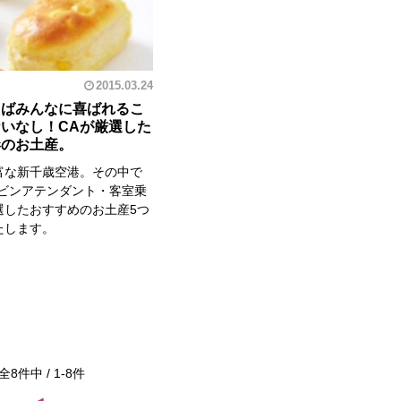
2015.03.24
えばみんなに喜ばれるこ
いなし！CAが厳選した
港のお土産。
富な新千歳空港。その中で
ャビンアテンダント・客室乗
選したおすすめのお土産5つ
たします。
全
8
件中 /
1
-
8
件