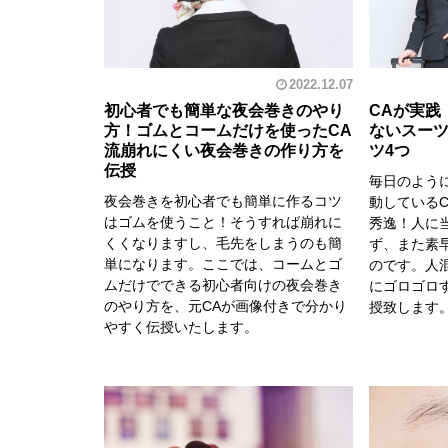
2022.12.07
初心者でも簡単な夜会巻きのやり
CAが実践
方！ゴムとコームだけを使ったCA
ないスー
流崩れにくい夜会巻きの作り方を
ツ4つ
伝授
毎日のよう
夜会巻きを初心者でも簡単に作るコツ
動している
はゴムを使うこと！そうすれば崩れに
秀逸！人に
くくなりますし、毛先をしまうのも簡
ず、また素
単になります。ここでは、コームとゴ
のです。人
ムだけでできる初心者向けの夜会巻き
にゴロゴロ
のやり方を、元CAが画像付きで分かり
授致します
やすく伝授いたします。