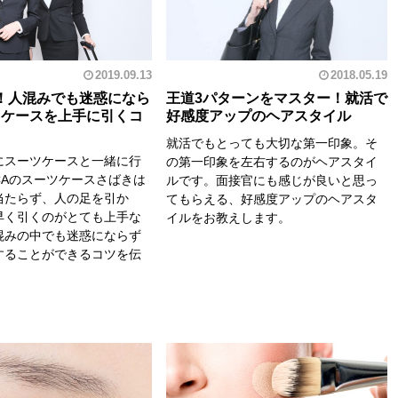
2019.09.13
2018.05.19
！人混みでも迷惑になら
王道3パターンをマスター！就活で
ツケースを上手に引くコ
好感度アップのヘアスタイル
就活でもとっても大切な第一印象。そ
にスーツケースと一緒に行
の第一印象を左右するのがヘアスタイ
CAのスーツケースさばきは
ルです。面接官にも感じが良いと思っ
当たらず、人の足を引か
てもらえる、好感度アップのヘアスタ
早く引くのがとても上手な
イルをお教えします。
混みの中でも迷惑にならず
することができるコツを伝
。