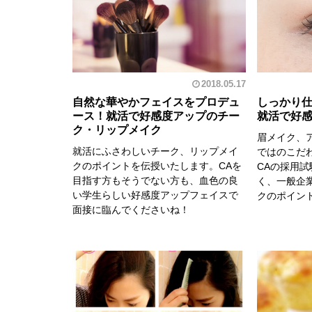
2018.05.17
自然な華やかフェイスをプロデュ
しっかり
ース！就活で好感度アップのチー
就活で好
ク・リップメイク
眉メイク、
就活にふさわしいチーク、リップメイ
ではのこだ
クのポイントを伝授いたします。CAを
CAの採用
目指す方もそうでない方も、血色の良
く、一般企
い学生らしい好感度アップフェイスで
クのポイン
面接に臨んでくださいね！