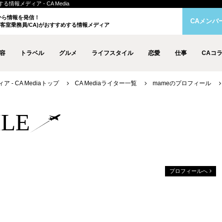
情報メディア - CA Media
クから情報を発信！
CAメンバ
客室乗務員/CA)がおすすめする情報メディア
容
トラベル
グルメ
ライフスタイル
恋愛
仕事
CAコ
- CA Mediaトップ
CA Mediaライター一覧
mameのプロフィール
ILE
プロフィールへ