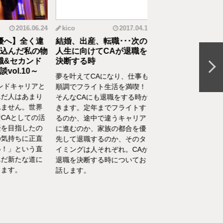
2016.06.24
kico
2017.04.14
riko
20
へ】全く違
結婚、出産、転職･･･次の
元CAの育児論！離
んだ私の物
人生に向けてCAが退職を
食べてくれない、自
&セカンド
決断する時
間を持ちたいをCA
l.10～
決
夢を叶えてCAになり、仕事も
ドキャリアと
離乳食を思うように食
順調でフライト生活を満喫！
人はあまり
れない、自分の時間を
そんなCAにも退職をする時が
せん。世界
い、部屋が散らかって
きます。定年までフライトす
Aとしての活
やるべきことが終わら
るのか、途中で違うキャリア
目指したの
い……そんな育児・家
に進むのか、家族の都合を優
持ちに正直
るなかでの悩みをCA
先して退職するのか、そのタ
」という直
決！キャビンアテンダ
イミングは人それぞれ。CAが
新たな道に
して働くなかで培った
退職を決断する時についてお
す。
を、家庭というフィー
話します。
活かしている筆者が、
決の一例をご紹介いた
す。