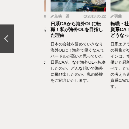
mi
2019.12.18
若狭 遥
2019.05.22
羽蘭
から野菜ソムリエ
日系CAから海外OLに転
転職・社会
おとなの食育」を伝
職！私が海外OLを目指し
資系CA！
CAの転職＆セカン
た理由
どうなって
リア体験談vol.13～
日本の会社を辞めていきなり
日系エアラ
結婚、出産などを通し
海外OLに！海外で働くなんて
の募集がな
の転換期が度々ありま
ハードルが高いと思っていた
インは、す
でもあるけど、1人の女
日系CAが、なぜ海外OLへ転身
働いた経験
て自立もしていたい。
したのか、どんな想いで海外
べて。だか
えた中で選んだ「野菜
に飛び出したのか、私の経験
の考えも違
エ」としてのセカンド
をご紹介いたします。
資系CAの
アをお話いたします。
す。