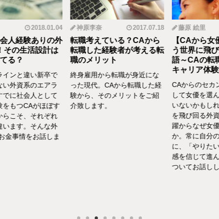
2018.01.04
神原李奈
2017.07.18
藤原 絵里
人経験ありの外
転職考えている？CAから
【CAから女優
その生活設計は
転職した経験者が考える転
う世界に飛び込
る？
職のメリット
語～CAの転職
キャリア体験談vo
インと違い新卒で
終身雇用から転職が身近にな
CAからのセカン
い外資系のエアラ
った現代。CAから転職した経
して女優を選んだ
でに社会人として
験から、そのメリットをご紹
いないかもしれま
をもつCAがほぼす
介致します。
を飛び回る外資C
らこそ、それぞれ
躍からなぜ女優を
います。そんな外
か。常に自分の気
お金事情をお話しま
に、「やりたい！
感を信じて進んだ
ついてお話ししま