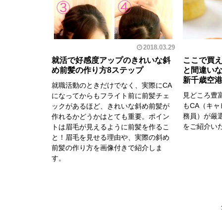
2018.03.29
就活で好感度アップのきれいな斜
ここで買
め前髪の作り方8ステップ
と間違いな
新千歳空
就職活動のときだけでなく、実際にCA
見どころ豊
になってからもフライト前に前髪チェ
もCA（キ
ックがあるほど、きれいな斜め前髪が
務員）が厳
作れるかどうかはとても重要。ポイン
をご紹介い
トは眉毛が見えるように前髪を作るこ
と！眉毛を見せる理由や、実際の斜め
前髪の作り方を画像付きで紹介しま
す。