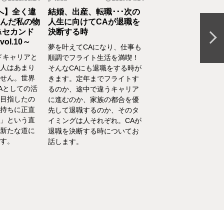
へ】全く違
結婚、出産、転職･･･次の
元CAの育児論！離
んだ私の物
人生に向けてCAが退職を
食べてくれない、自
&セカンド
決断する時
間を持ちたいをCA
l.10～
決
夢を叶えてCAになり、仕事も
ドキャリアと
離乳食を思うように食
順調でフライト生活を満喫！
人はあまり
れない、自分の時間を
そんなCAにも退職をする時が
せん。世界
い、部屋が散らかって
きます。定年までフライトす
Aとしての活
やるべきことが終わら
るのか、途中で違うキャリア
目指したの
い……そんな育児・家
に進むのか、家族の都合を優
持ちに正直
るなかでの悩みをCA
先して退職するのか、そのタ
」という直
決！キャビンアテンダ
イミングは人それぞれ。CAが
新たな道に
して働くなかで培った
退職を決断する時についてお
す。
を、家庭というフィー
話します。
活かしている筆者が、
決の一例をご紹介いた
す。