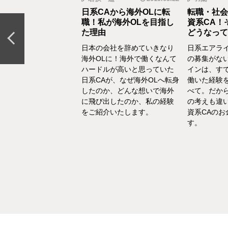
から野菜ソムリエ
日系CAから海外OLに転
転職・社会
おとなの食育」を伝
職！私が海外OLを目指し
資系CA！
CAの転職＆セカン
た理由
どうなって
リア体験談vol.13～
日本の会社を辞めていきなり
日系エアラ
結婚、出産などを通し
海外OLに！海外で働くなんて
の募集がな
の転換期が度々ありま
ハードルが高いと思っていた
インは、す
でもあるけど、1人の女
日系CAが、なぜ海外OLへ転身
働いた経験
て自立もしていたい。
したのか、どんな想いで海外
べて。だか
えた中で選んだ「野菜
に飛び出したのか、私の経験
の考えも違
エ」としてのセカンド
をご紹介いたします。
資系CAの
アをお話いたします。
す。