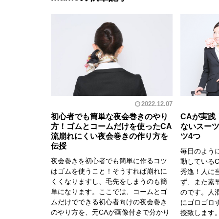
2022.12.07
初心者でも簡単な夜会巻きのやり
CAが実践
方！ゴムとコームだけを使ったCA
ないスー
流崩れにくい夜会巻きの作り方を
ツ4つ
伝授
毎日のよう
夜会巻きを初心者でも簡単に作るコツ
動している
はゴムを使うこと！そうすれば崩れに
秀逸！人に
くくなりますし、毛先をしまうのも簡
ず、また素
単になります。ここでは、コームとゴ
のです。人
ムだけでできる初心者向けの夜会巻き
にゴロゴロ
のやり方を、元CAが画像付きで分かり
授致します