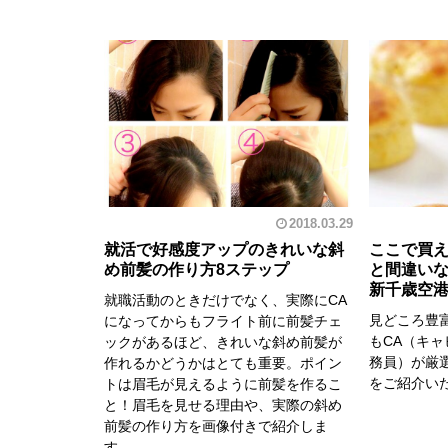
2018.03.29
就活で好感度アップのきれいな斜
ここで買
め前髪の作り方8ステップ
と間違いな
新千歳空
就職活動のときだけでなく、実際にCA
見どころ豊
になってからもフライト前に前髪チェ
もCA（キ
ックがあるほど、きれいな斜め前髪が
務員）が厳
作れるかどうかはとても重要。ポイン
をご紹介い
トは眉毛が見えるように前髪を作るこ
と！眉毛を見せる理由や、実際の斜め
前髪の作り方を画像付きで紹介しま
す。