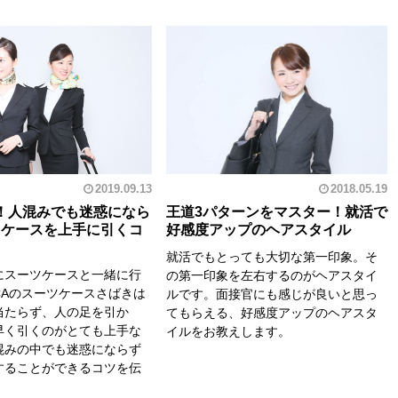
2019.09.13
2018.05.19
！人混みでも迷惑になら
王道3パターンをマスター！就活で
ツケースを上手に引くコ
好感度アップのヘアスタイル
就活でもとっても大切な第一印象。そ
にスーツケースと一緒に行
の第一印象を左右するのがヘアスタイ
CAのスーツケースさばきは
ルです。面接官にも感じが良いと思っ
当たらず、人の足を引か
てもらえる、好感度アップのヘアスタ
早く引くのがとても上手な
イルをお教えします。
混みの中でも迷惑にならず
することができるコツを伝
。