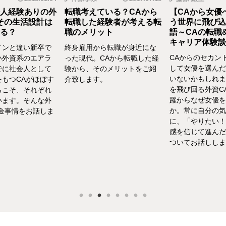
人経験ありの外
転職考えている？CAから
【CAから女優
その生活設計は
転職した経験者が考える転
う世界に飛び込
る？
職のメリット
語～CAの転職
キャリア体験談vo
インと違い新卒で
終身雇用から転職が身近にな
CAからのセカン
い外資系のエアラ
った現代。CAから転職した経
して女優を選んだ
でに社会人として
験から、そのメリットをご紹
いないかもしれま
をもつCAがほぼす
介致します。
を飛び回る外資C
らこそ、それぞれ
躍からなぜ女優を
います。そんな外
か。常に自分の気
お金事情をお話しま
に、「やりたい！
感を信じて進んだ
ついてお話ししま