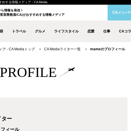
する情報メディア - CA Media
クから情報を発信！
CAメンバ
客室乗務員/CA)がおすすめする情報メディア
容
トラベル
グルメ
ライフスタイル
恋愛
仕事
CAコ
- CA Mediaトップ
CA Mediaライター一覧
mameのプロフィール
r PROFILE
ライター
ロフィール