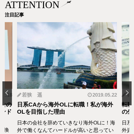
ATTENTION
注目記事
.12.18
若狭 遥
2019.05.22
羽
となの
日系CAから海外OLに転職！私が海外
転職
カンド
OLを目指した理由
の生
日本の会社を辞めていきなり海外OLに！海
日系
転換
外で働くなんてハードルが高いと思ってい
外資