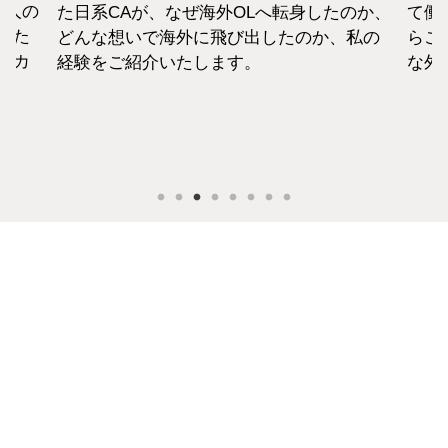
1人の
た日系CAが、なぜ海外OLへ転身したのか、
て働
えた
どんな想いで海外に飛び出したのか、私の
らこ
セカ
経験をご紹介いたします。
な外