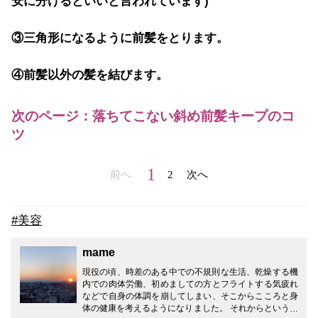
安に分けるといいと言われています)
③三角形になるように前髪をとります。
④前髪以外の髪を結びます。
次のページ：落ちてこない斜め前髪キープのコ
ツ
1
前へ
2
次へ
#美容
mame
現役の頃、時差のある中での不規則な生活、乾燥する機
内での肉体労働、初めましての方とフライトする気疲れ
などで自身の体調を崩してしまい、そこからこころと身
体の健康を考えるようになりました。 それからというも