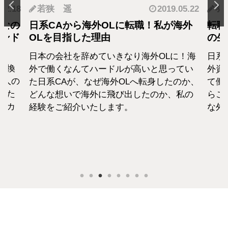
.12.18
若狭 遥
2019.05.22
羽
となの
日系CAから海外OLに転職！私が海外
転職
カンド
OLを目指した理由
の生
日本の会社を辞めていきなり海外OLに！海
日系
転換
外で働くなんてハードルが高いと思ってい
外資
1人の
た日系CAが、なぜ海外OLへ転身したのか、
て働
えた
どんな想いで海外に飛び出したのか、私の
らこ
セカ
経験をご紹介いたします。
な外