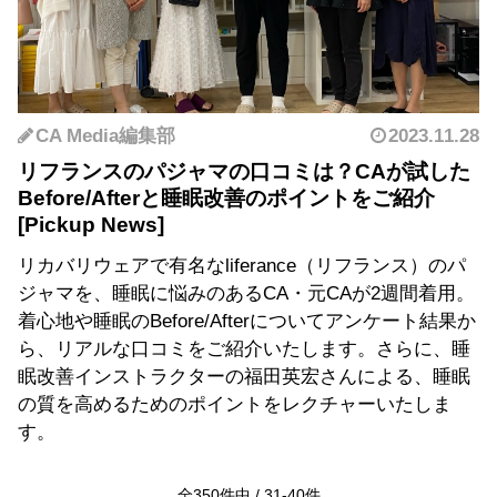
CA Media編集部
2023.11.28
リフランスのパジャマの口コミは？CAが試した
Before/Afterと睡眠改善のポイントをご紹介
リカバリウェアで有名なliferance（リフランス）のパ
ジャマを、睡眠に悩みのあるCA・元CAが2週間着用。
着心地や睡眠のBefore/Afterについてアンケート結果か
ら、リアルな口コミをご紹介いたします。さらに、睡
眠改善インストラクターの福田英宏さんによる、睡眠
の質を高めるためのポイントをレクチャーいたしま
す。
全
350
件中 /
31
-
40
件