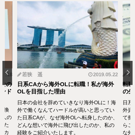
.05.22
羽蘭
2018.01.04
神
海外
転職・社会人経験ありの外資系CA！そ
転職
の生活設計はどうなってる？
者が
に！海
日系エアラインと違い新卒での募集がない
終身
てい
外資系のエアラインは、すでに社会人とし
から
のか、
て働いた経験をもつCAがほぼすべて。だか
紹介
私の
らこそ、それぞれの考えも違います。そん
な外資系CAのお金事情をお話します。