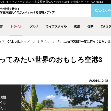
 | キャビンアテンダント(客室乗務員/CA)がおすすめする情報メディア - CA Media
クから情報を発信！
CAメンバ
客室乗務員/CA)がおすすめする情報メディア
容
トラベル
グルメ
ライフスタイル
恋愛
仕事
CAコ
- CA Mediaトップ
トラベル
え、これが空港!?一度は行ってみたい世界
行ってみたい世界のおもしろ空港3
2019.12.28
便性
うな
入っ