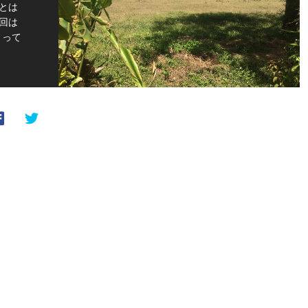
とは
回は
とって