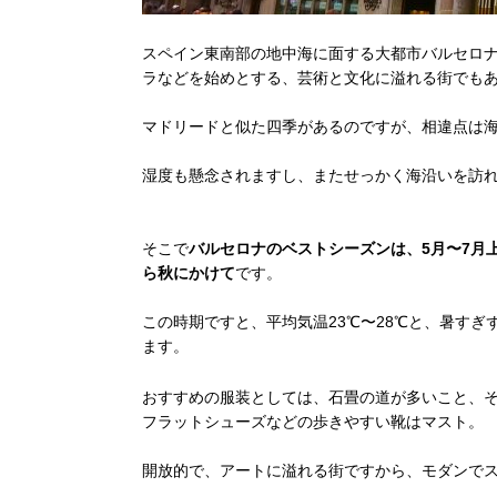
スペイン東南部の地中海に面する大都市バルセロ
ラなどを始めとする、芸術と文化に溢れる街でも
マドリードと似た四季があるのですが、相違点は
湿度も懸念されますし、またせっかく海沿いを訪
そこで
バルセロナのベストシーズンは、5月〜7月
ら秋にかけて
です。
この時期ですと、平均気温23℃〜28℃と、暑す
ます。
おすすめの服装としては、石畳の道が多いこと、
フラットシューズなどの歩きやすい靴はマスト。
開放的で、アートに溢れる街ですから、モダンで