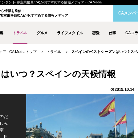
ント(客室乗務員/CA)がおすすめする情報メディア - CA Media
クから情報を発信！
CAメンバ
客室乗務員/CA)がおすすめする情報メディア
容
トラベル
グルメ
ライフスタイル
恋愛
仕事
CAコ
- CA Mediaトップ
トラベル
スペインのベストシーズンはいつ？スペ
ンはいつ？スペインの天候情報
2019.10.14
のだ
しみ
南
、目