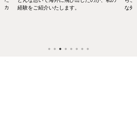
どんな想いで海外に飛び出したのか、私の
らこ
セカ
経験をご紹介いたします。
な外