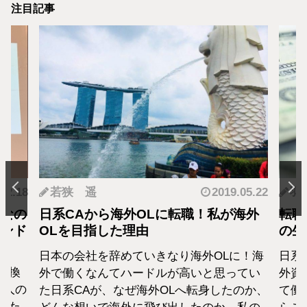
注目記事
.12.18
若狭 遥
2019.05.22
羽
となの
日系CAから海外OLに転職！私が海外
転職
カンド
OLを目指した理由
の生
日本の会社を辞めていきなり海外OLに！海
日系
転換
外で働くなんてハードルが高いと思ってい
外資
1人の
た日系CAが、なぜ海外OLへ転身したのか、
て働
えた