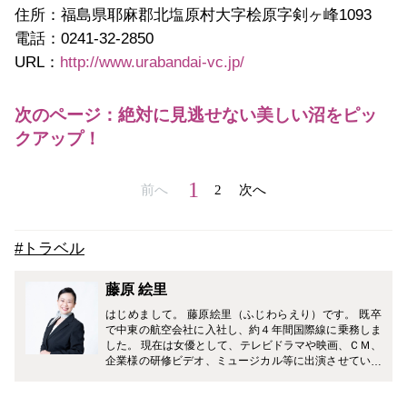
住所：福島県耶麻郡北塩原村大字桧原字剣ヶ峰1093
電話：0241-32-2850
URL：
http://www.urabandai-vc.jp/
次のページ：絶対に見逃せない美しい沼をピッ
クアップ！
1
前へ
2
次へ
#トラベル
藤原 絵里
はじめまして。 藤原絵里（ふじわらえり）です。 既卒
で中東の航空会社に入社し、約４年間国際線に乗務しま
した。 現在は女優として、テレビドラマや映画、ＣＭ、
企業様の研修ビデオ、ミュージカル等に出演させていた
だいています。 どうぞ、よろしくお願いします♪