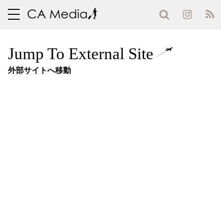
toggle
navigation
Jump To External Site
外部サイトへ移動