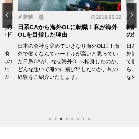
.05.22
羽蘭
2018.01.04
神
海外
転職・社会人経験ありの外資系CA！そ
転職
の生活設計はどうなってる？
者が
に！海
日系エアラインと違い新卒での募集がない
終身
てい
外資系のエアラインは、すでに社会人とし
から
のか、
て働いた経験をもつCAがほぼすべて。だか
紹介
私の
らこそ、それぞれの考えも違います。そん
な外資系CAのお金事情をお話します。