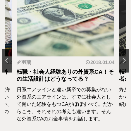
.05.22
羽蘭
2018.01.04
神
海外
転職・社会人経験ありの外資系CA！そ
転職
の生活設計はどうなってる？
者が
に！海
日系エアラインと違い新卒での募集がない
終身
てい
外資系のエアラインは、すでに社会人とし
から
のか、
て働いた経験をもつCAがほぼすべて。だか
紹介
私の
らこそ、それぞれの考えも違います。そん
な外資系CAのお金事情をお話します。