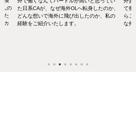
転換
外で働くなんてハードルが高いと思ってい
外資
1人の
た日系CAが、なぜ海外OLへ転身したのか、
て働
えた
どんな想いで海外に飛び出したのか、私の
らこ
セカ
経験をご紹介いたします。
な外