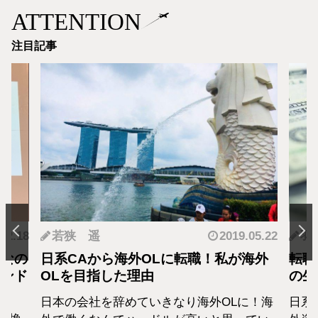
ATTENTION
注目記事
.12.18
若狭 遥
2019.05.22
羽
となの
日系CAから海外OLに転職！私が海外
転職
カンド
OLを目指した理由
の生
日本の会社を辞めていきなり海外OLに！海
日系