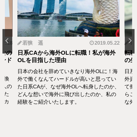
.12.18
若狭 遥
2019.05.22
羽
となの
日系CAから海外OLに転職！私が海外
転職
カンド
OLを目指した理由
の生
日本の会社を辞めていきなり海外OLに！海
日系
転換
外で働くなんてハードルが高いと思ってい
外資
1人の
た日系CAが、なぜ海外OLへ転身したのか、
て働
えた
どんな想いで海外に飛び出したのか、私の
らこ
セカ
経験をご紹介いたします。
な外