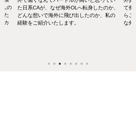
外で働くなんてハードルが高いと思ってい
外資
1人の
た日系CAが、なぜ海外OLへ転身したのか、
て働
えた
どんな想いで海外に飛び出したのか、私の
らこ
セカ
経験をご紹介いたします。
な外