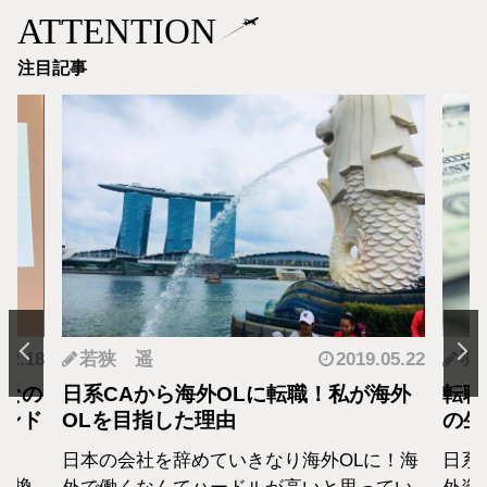
ATTENTION
注目記事
.12.18
若狭 遥
2019.05.22
羽
となの
日系CAから海外OLに転職！私が海外
転職
カンド
OLを目指した理由
の生
日本の会社を辞めていきなり海外OLに！海
日系
転換