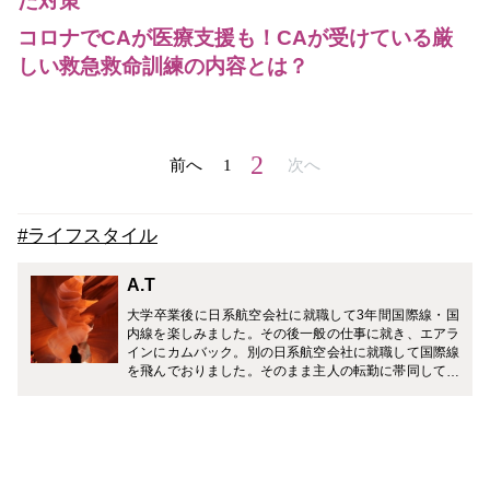
た対策
コロナでCAが医療支援も！CAが受けている厳
しい救急救命訓練の内容とは？
2
前へ
1
次へ
#ライフスタイル
A.T
大学卒業後に日系航空会社に就職して3年間国際線・国
内線を楽しみました。その後一般の仕事に就き、エアラ
インにカムバック。別の日系航空会社に就職して国際線
を飛んでおりました。そのまま主人の転勤に帯同して現
在はアメリカで生活をしています。 J社もA社も経験し
ていますので風土の違いや、アメリカでの生活などお伝
えできればと思っています。 また、ホテルでのゆったり
とした時間や小旅行が大好きなのでそちらもご紹介して
いきたいです。どうぞよろしくお願いします。