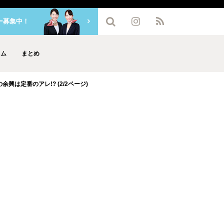
ー募集中！
ラム
まとめ
興は定番のアレ!? (2/2ページ)