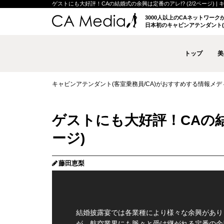
ゲストにも大好評！CAの結婚式の余興は定番のアレ!? (2/2ページ) | 
3000人以上のCAネットワー
日本初のキャビンアテンダント(
トップ
美
キャビンアテンダント(客室乗務員/CA)がおすすめする情報メディア 
ゲストにも大好評！CAの結婚
ージ)
藤田恵梨
結婚披露宴では各業種により様々な余興があり
が、航空業界にも脈々と受け継がれる定番の余