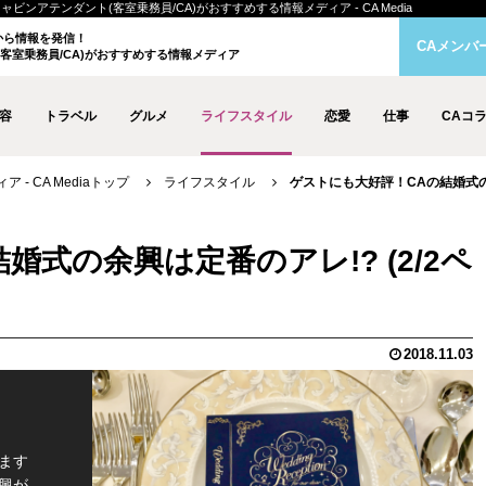
キャビンアテンダント(客室乗務員/CA)がおすすめする情報メディア - CA Media
クから情報を発信！
CAメンバ
客室乗務員/CA)がおすすめする情報メディア
容
トラベル
グルメ
ライフスタイル
恋愛
仕事
CAコ
- CA Mediaトップ
ライフスタイル
ゲストにも大好評！CAの結婚式の余
式の余興は定番のアレ!? (2/2ペ
2018.11.03
ます
興が