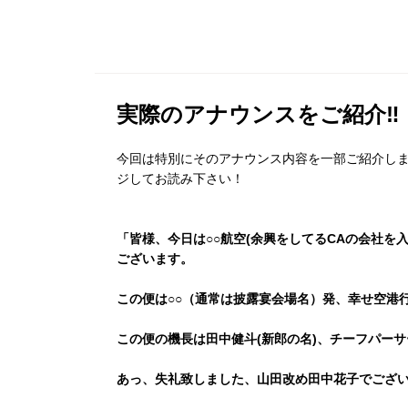
実際のアナウンスをご紹介‼︎
今回は特別にそのアナウンス内容を一部ご紹介し
ジしてお読み下さい！
「皆様、今日は○○航空(余興をしてるCAの会社を
ございます。
この便は○○（通常は披露宴会場名）発、幸せ空港行き
この便の機長は田中健斗(新郎の名)、チーフパーサ
あっ、失礼致しました、山田改め田中花子でござ