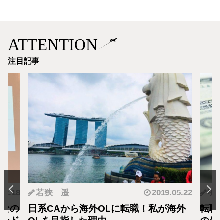
ATTENTION
注目記事
.12.18
若狭 遥
2019.05.22
羽
となの
日系CAから海外OLに転職！私が海外
転職