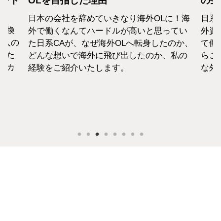
カンド
OLを目指した理由
の生
日本の会社を辞めていきなり海外OLに！海
日系
転換
外で働くなんてハードルが高いと思ってい
外資
1人の
た日系CAが、なぜ海外OLへ転身したのか、
て働
えた
どんな想いで海外に飛び出したのか、私の
らこ
セカ
経験をご紹介いたします。
な外