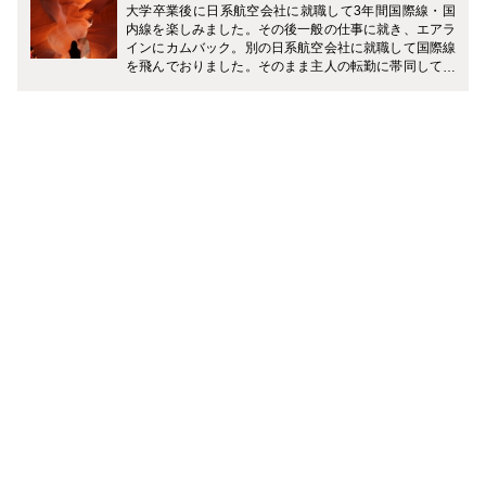
大学卒業後に日系航空会社に就職して3年間国際線・国
内線を楽しみました。その後一般の仕事に就き、エアラ
インにカムバック。別の日系航空会社に就職して国際線
を飛んでおりました。そのまま主人の転勤に帯同して現
在はアメリカで生活をしています。 J社もA社も経験し
ていますので風土の違いや、アメリカでの生活などお伝
えできればと思っています。 また、ホテルでのゆったり
とした時間や小旅行が大好きなのでそちらもご紹介して
いきたいです。どうぞよろしくお願いします。