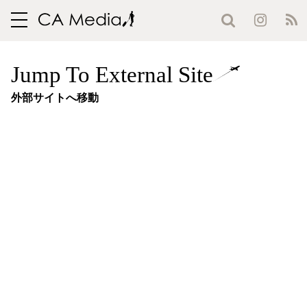
toggle
navigation
Jump To External Site
外部サイトへ移動