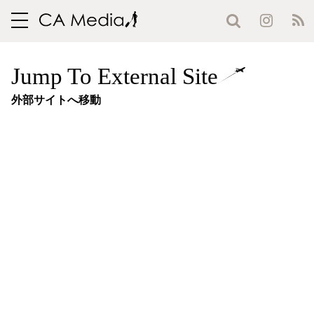
toggle
navigation
Jump To External Site
外部サイトへ移動