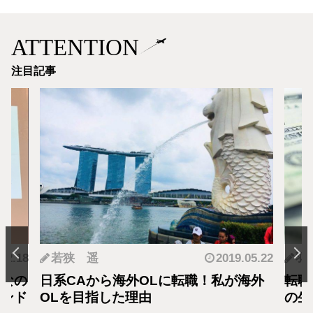
ATTENTION
注目記事
.12.18
若狭 遥
2019.05.22
羽
となの
日系CAから海外OLに転職！私が海外
転職
カンド
OLを目指した理由
の生