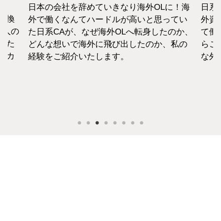
日本の会社を辞めていきなり海外OLに！海
日系
転換
外で働くなんてハードルが高いと思ってい
外資
1人の
た日系CAが、なぜ海外OLへ転身したのか、
て働
えた
どんな想いで海外に飛び出したのか、私の
らこ
セカ
経験をご紹介いたします。
な外