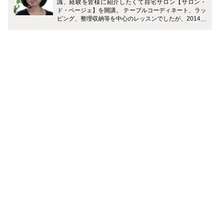
識、経験を皆様に紹介したくて自宅サロン【サロン・
ド・ベージェ】を開講。 テーブルコーディネート、ラッ
ピング、整理収納等を中心のレッスンでしたが、2014年
より元同僚（JAL CA）とおもてなしサロン横浜元町倶
楽部を主宰。 おもてなし全般を通して、日々の生活をワ
ンランクアップさせる術を紹介しています。更に外部講
師を招いて幅広い知識広げるお手伝いをさせていただい
ています。