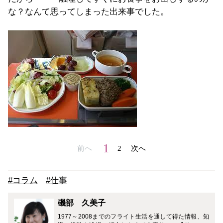
な？なんて思ってしまった出来事でした。
1
前へ
2
次へ
#コラム
#仕事
磯部 久美子
1977～2008までのフライト生活を通して得た情報、知