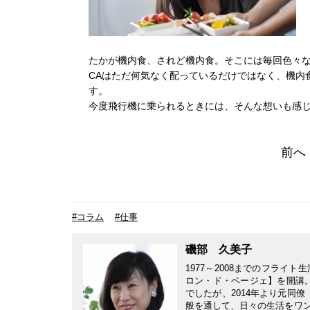
たかが機内食、されど機内食。そこには毎回色々
CAはただ何気なく配っているだけではなく、機内
す。
今度飛行機に乗られるときには、そんな想いも感
前へ
#コラム
#仕事
磯部 久美子
1977～2008までのフラ
ロン・ド・ベージェ】を開講
でしたが、2014年より元同僚
般を通して、日々の生活をワ