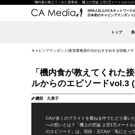
「機内食が教えてくれた接客術」 機上の空論 上空1万メートルからのエピソード
3000人以上のCAネットワー
日本初のキャビンアテンダント(
トップ
美
キャビンアテンダント(客室乗務員/CA)がおすすめする情報メディア 
「機内食が教えてくれた接
ルからのエピソードvol.3 (
磯部 久美子
CAが多くのフライトを重ねる中でたどり着い
への想いとは？「機上の空論 上空1万メートル
のエピソード」は、現役・元CAが「私にとっ