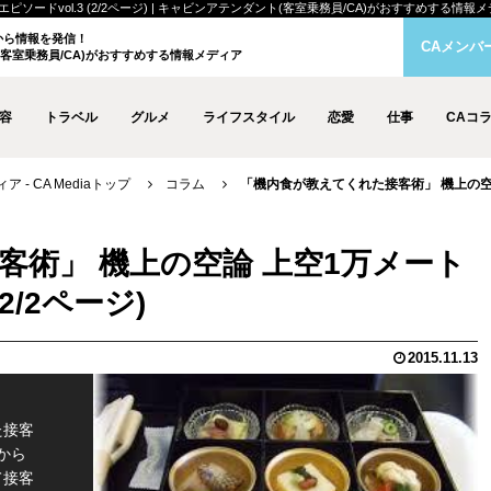
vol.3 (2/2ページ) | キャビンアテンダント(客室乗務員/CA)がおすすめする情報メディア 
クから情報を発信！
CAメンバ
客室乗務員/CA)がおすすめする情報メディア
容
トラベル
グルメ
ライフスタイル
恋愛
仕事
CAコ
- CA Mediaトップ
コラム
「機内食が教えてくれた接客術」 機上の空論 
客術」 機上の空論 上空1万メート
2/2ページ)
2015.11.13
た接客
から
て接客