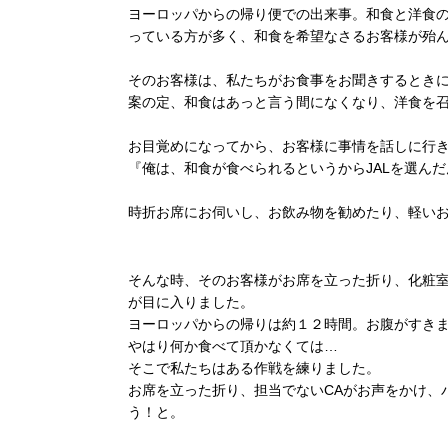
ヨーロッパからの帰り便での出来事。和食と洋食
っている方が多く、和食を希望なさるお客様が殆
そのお客様は、私たちがお食事をお聞きするとき
案の定、和食はあっと言う間になくなり、洋食を
お目覚めになってから、お客様に事情を話しに行
『俺は、和食が食べられるというからJALを選ん
時折お席にお伺いし、お飲み物を勧めたり、軽い
そんな時、そのお客様がお席を立った折り、化粧
が目に入りました。
ヨーロッパからの帰りは約１２時間。お腹がすき
やはり何か食べて頂かなくては…
そこで私たちはある作戦を練りました。
お席を立った折り、担当でないCAがお声をかけ、
う！と。