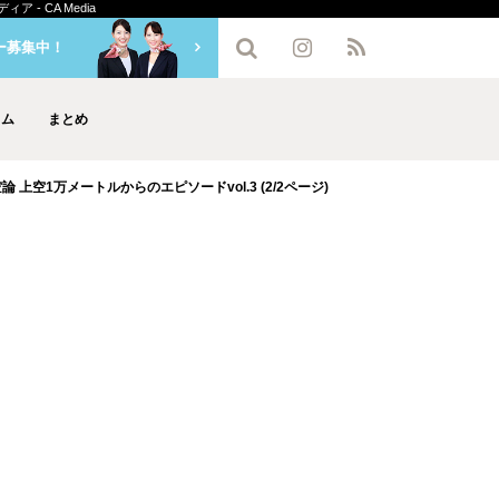
- CA Media
ー募集中！
ラム
まとめ
上空1万メートルからのエピソードvol.3 (2/2ページ)