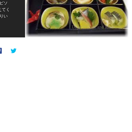
ピソ
えてく
りい