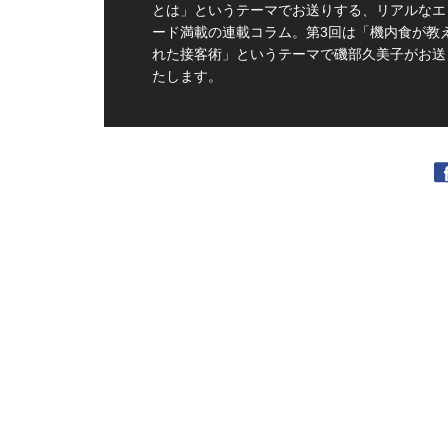
とは」というテーマでお送りする、リアルなエ
ード満載の連載コラム。第3回は「機内食が教
れた接客術」というテーマで磯部久美子がお送
たします。