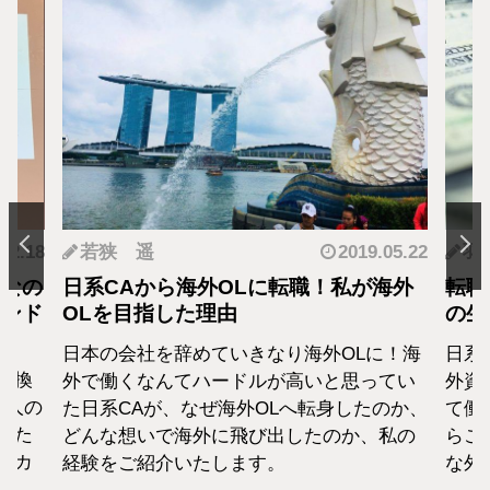
.12.18
若狭 遥
2019.05.22
羽
となの
日系CAから海外OLに転職！私が海外
転職
カンド
OLを目指した理由
の生
日本の会社を辞めていきなり海外OLに！海
日系
転換
外で働くなんてハードルが高いと思ってい
外資
1人の
た日系CAが、なぜ海外OLへ転身したのか、
て働
えた
どんな想いで海外に飛び出したのか、私の
らこ
セカ
経験をご紹介いたします。
な外