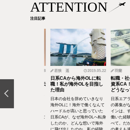
ATTENTION
注目記事
mi
2019.12.18
若狭 遥
2019.05.22
羽蘭
から野菜ソムリエ
日系CAから海外OLに転
転職・社会
おとなの食育」を伝
職！私が海外OLを目指し
資系CA！
CAの転職＆セカン
た理由
どうなって
リア体験談vol.13～
日本の会社を辞めていきなり
日系エアラ
結婚、出産などを通し
海外OLに！海外で働くなんて
の募集がな
の転換期が度々ありま
ハードルが高いと思っていた
インは、す
でもあるけど、1人の女
日系CAが、なぜ海外OLへ転身
働いた経験
て自立もしていたい。
したのか、どんな想いで海外
べて。だか
えた中で選んだ「野菜
に飛び出したのか、私の経験
の考えも違