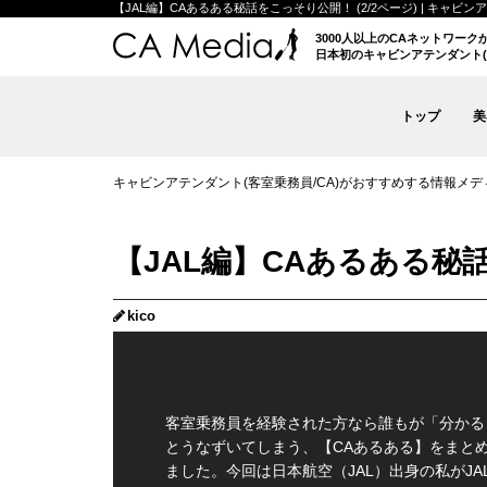
【JAL編】CAあるある秘話をこっそり公開！ (2/2ページ) | キャビンア
3000人以上のCAネットワー
日本初のキャビンアテンダント(
トップ
美
キャビンアテンダント(客室乗務員/CA)がおすすめする情報メディア 
【JAL編】CAあるある秘話
kico
客室乗務員を経験された方なら誰もが「分かる
とうなずいてしまう、【CAあるある】をまと
ました。今回は日本航空（JAL）出身の私がJA