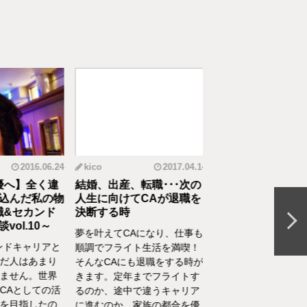
2016.06.24
kico
2017.04.14
riko
20
へ】全く違
結婚、出産、転職･･･次の
元CAの育児論！離
んだ私の物
人生に向けてCAが退職を
食べてくれない、自
&セカンド
決断する時
間を持ちたいをCA
l.10～
決
夢を叶えてCAになり、仕事も
ドキャリアと
離乳食を思うように食
順調でフライト生活を満喫！
人はあまり
れない、自分の時間を
そんなCAにも退職をする時が
せん。世界
い、部屋が散らかって
きます。定年までフライトす
Aとしての活
やるべきことが終わら
るのか、途中で違うキャリア
目指したの
い……そんな育児・家
に進むのか、家族の都合を優