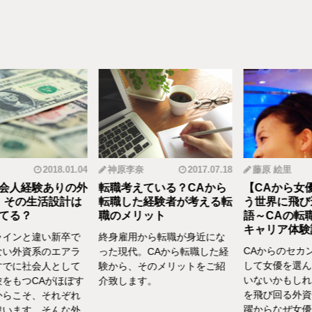
2018.01.04
神原李奈
2017.07.18
藤原 絵里
人経験ありの外
転職考えている？CAから
【CAから女優
その生活設計は
転職した経験者が考える転
う世界に飛び込
る？
職のメリット
語～CAの転職
キャリア体験談vo
インと違い新卒で
終身雇用から転職が身近にな
CAからのセカン
い外資系のエアラ
った現代。CAから転職した経
して女優を選んだ
でに社会人として
験から、そのメリットをご紹
いないかもしれま
をもつCAがほぼす
介致します。
を飛び回る外資C
らこそ、それぞれ
躍からなぜ女優を
います。そんな外