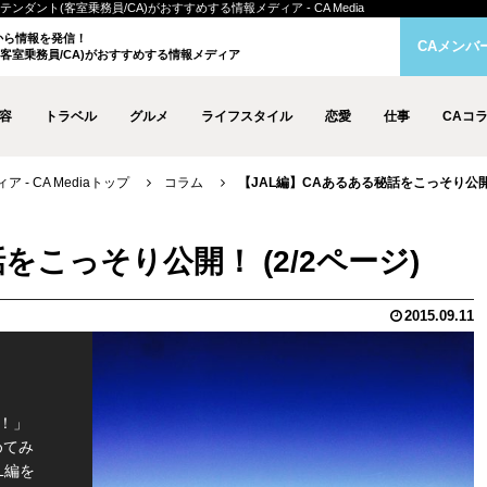
テンダント(客室乗務員/CA)がおすすめする情報メディア - CA Media
クから情報を発信！
CAメンバ
客室乗務員/CA)がおすすめする情報メディア
容
トラベル
グルメ
ライフスタイル
恋愛
仕事
CAコ
- CA Mediaトップ
コラム
【JAL編】CAあるある秘話をこっそり公開！
をこっそり公開！ (2/2ページ)
2015.09.11
！」
めてみ
L編を