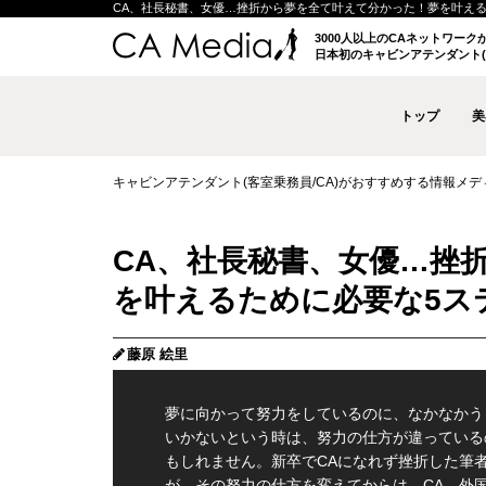
CA、社長秘書、女優…挫折から夢を全て叶えて分かった！夢を叶えるために必要
3000人以上のCAネットワー
日本初のキャビンアテンダント(
トップ
美
キャビンアテンダント(客室乗務員/CA)がおすすめする情報メディア 
CA、社長秘書、女優…挫
を叶えるために必要な5ステッ
藤原 絵里
夢に向かって努力をしているのに、なかなかう
いかないという時は、努力の仕方が違っている
もしれません。新卒でCAになれず挫折した筆
が、その努力の仕方を変えてからは、CA、外