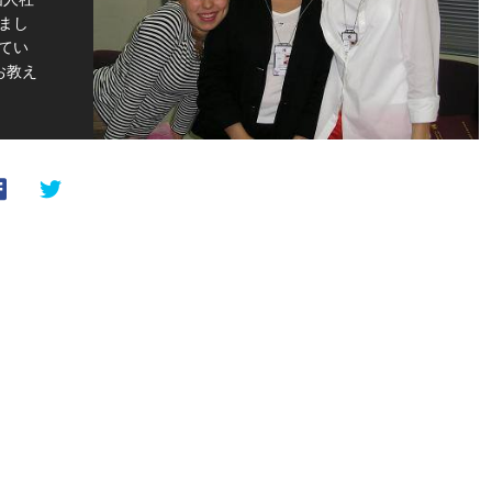
まし
てい
お教え