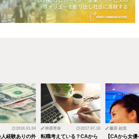
2018.01.04
神原李奈
2017.07.18
藤原 絵里
人経験ありの外
転職考えている？CAから
【CAから女優