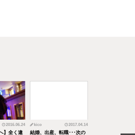
2016.06.24
kico
2017.04.14
riko
20
へ】全く違
結婚、出産、転職･･･次の
元CAの育児論！離