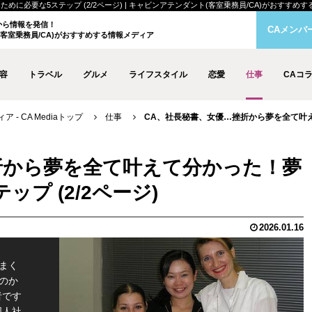
な5ステップ (2/2ページ) | キャビンアテンダント(客室乗務員/CA)がおすすめする情報メ
クから情報を発信！
CAメンバ
客室乗務員/CA)がおすすめする情報メディア
容
トラベル
グルメ
ライフスタイル
恋愛
仕事
CAコ
- CA Mediaトップ
仕事
CA、社長秘書、女優…挫折から夢を全て叶えて
折から夢を全て叶えて分かった！夢
プ (2/2ページ)
2026.01.16
まく
のか
者です
国人社