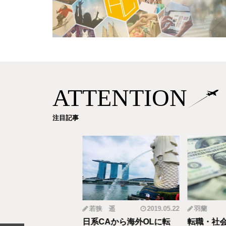
ATTENTION
注目記事
mi
2019.12.18
若狭 遥
2019.05.22
羽蘭
から野菜ソムリエ
日系CAから海外OLに転
転職・社会