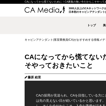
CAになってから慌てないために！CA募集の無い今だからこそやっておきたい
3000人以上のCAネットワー
日本初のキャビンアテンダント(
トップ
美
キャビンアテンダント(客室乗務員/CA)がおすすめする情報メディア 
CAになってから慌てない
そやっておきたいこと
藤原 絵里
CAの採用が見送られ、CAを目指している方に
は先の見えない日が続いているかと思います。
し、そんな今だからこそ、入念な準備ができる