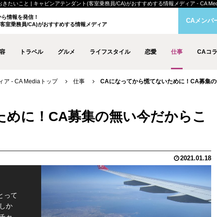
こと | キャビンアテンダント(客室乗務員/CA)がおすすめする情報メディア - CA Med
クから情報を発信！
CAメンバ
客室乗務員/CA)がおすすめする情報メディア
容
トラベル
グルメ
ライフスタイル
恋愛
仕事
CAコ
- CA Mediaトップ
仕事
CAになってから慌てないために！CA募集
ために！CA募集の無い今だからこ
2021.01.18
とって
しか
チャ